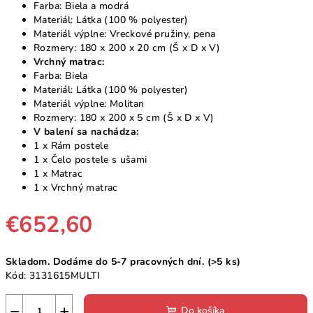
Farba: Biela a modrá
Materiál: Látka (100 % polyester)
Materiál výplne: Vreckové pružiny, pena
Rozmery: 180 x 200 x 20 cm (Š x D x V)
Vrchný matrac:
Farba: Biela
Materiál: Látka (100 % polyester)
Materiál výplne: Molitan
Rozmery: 180 x 200 x 5 cm (Š x D x V)
V balení sa nachádza:
1 x Rám postele
1 x Čelo postele s ušami
1 x Matrac
1 x Vrchný matrac
€652,60
Jednotková
Skladom. Dodáme do 5-7 pracovných dní.
(>5 ks)
cena:
Kód:
3131615MULTI
−
+
Do košíka