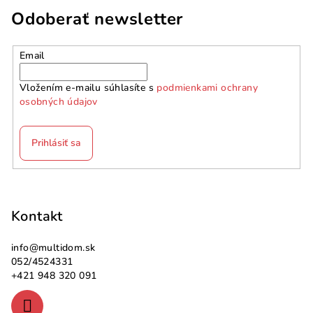
Odoberať newsletter
Email
Vložením e-mailu súhlasíte s
podmienkami ochrany
osobných údajov
Prihlásiť sa
Z
á
p
Kontakt
ä
info
@
multidom.sk
t
052/4524331
i
+421 948 320 091
e