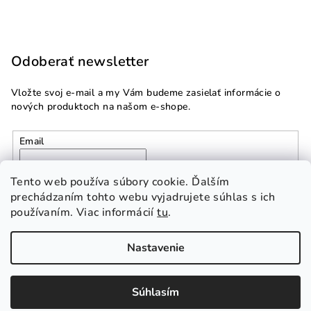
Odoberať newsletter
Vložte svoj e-mail a my Vám budeme zasielať informácie o
nových produktoch na našom e-shope.
Email
Vložením e-mailu súhlasíte s
podmienkami ochrany
Tento web používa súbory cookie. Ďalším
osobných údajov
prechádzaním tohto webu vyjadrujete súhlas s ich
používaním. Viac informácií
tu
.
Prihlásiť sa
Nastavenie
Copyright 2026
Multidom.sk
. Všetky práva vyhradené.
Súhlasím
Vytvoril Shoptet Premium