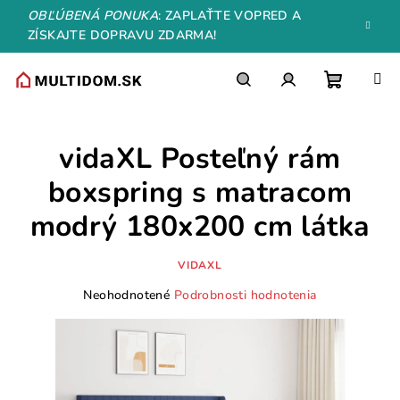
Prejsť
OBĽÚBENÁ PONUKA
: ZAPLAŤTE VOPRED A
na
ZÍSKAJTE DOPRAVU ZDARMA!
obsah
Nákupn
Hľadať
Prihlásenie
vidaXL Posteľný rám
košík
boxspring s matracom
modrý 180x200 cm látka
VIDAXL
Priemerné
Neohodnotené
Podrobnosti hodnotenia
hodnotenie
produktu
je
0,0
z