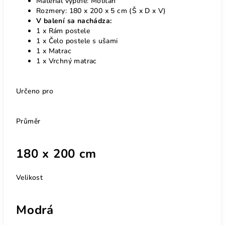
Materiál výplne: Molitan
Rozmery: 180 x 200 x 5 cm (Š x D x V)
V balení sa nachádza:
1 x Rám postele
1 x Čelo postele s ušami
1 x Matrac
1 x Vrchný matrac
Určeno pro
Průměr
180 x 200 cm
Velikost
Modrá