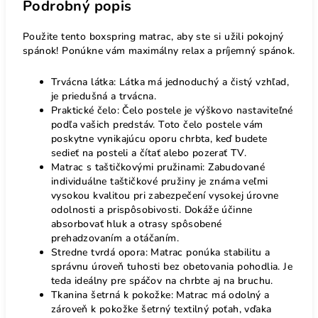
Podrobný popis
Použite tento boxspring matrac, aby ste si užili pokojný
spánok! Ponúkne vám maximálny relax a príjemný spánok.
Trvácna látka: Látka má jednoduchý a čistý vzhľad,
je priedušná a trvácna.
Praktické čelo: Čelo postele je výškovo nastaviteľné
podľa vašich predstáv. Toto čelo postele vám
poskytne vynikajúcu oporu chrbta, keď budete
sedieť na posteli a čítať alebo pozerať TV.
Matrac s taštičkovými pružinami: Zabudované
individuálne taštičkové pružiny je známa veľmi
vysokou kvalitou pri zabezpečení vysokej úrovne
odolnosti a prispôsobivosti. Dokáže účinne
absorbovať hluk a otrasy spôsobené
prehadzovaním a otáčaním.
Stredne tvrdá opora: Matrac ponúka stabilitu a
správnu úroveň tuhosti bez obetovania pohodlia. Je
teda ideálny pre spáčov na chrbte aj na bruchu.
Tkanina šetrná k pokožke: Matrac má odolný a
zároveň k pokožke šetrný textilný poťah, vďaka