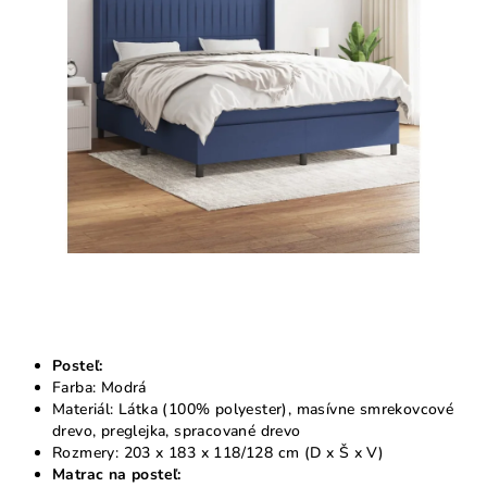
5
hviezdičiek.
Posteľ:
Farba: Modrá
Materiál: Látka (100% polyester), masívne smrekovcové
drevo, preglejka, spracované drevo
Rozmery: 203 x 183 x 118/128 cm (D x Š x V)
Matrac na posteľ: