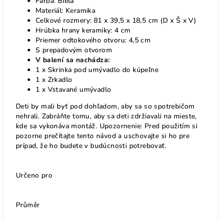
Farba: Biela
Materiál: Keramika
Celkové rozmery: 81 x 39,5 x 18,5 cm (D x Š x V)
Hrúbka hrany keramiky: 4 cm
Priemer odtokového otvoru: 4,5 cm
S prepadovým otvorom
V balení sa nachádza:
1 x Skrinka pod umývadlo do kúpeľne
1 x Zrkadlo
1 x Vstavané umývadlo
Deti by mali byť pod dohľadom, aby sa so spotrebičom
nehrali. Zabráňte tomu, aby sa deti zdržiavali na mieste,
kde sa vykonáva montáž. Upozornenie: Pred použitím si
pozorne prečítajte tento návod a uschovajte si ho pre
prípad, že ho budete v budúcnosti potrebovať.
Určeno pro
Průměr