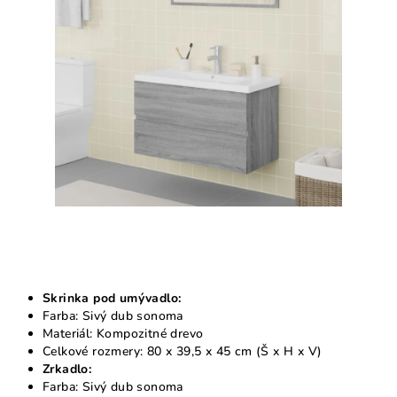
5
hviezdičiek.
Skrinka pod umývadlo:
Farba: Sivý dub sonoma
Materiál: Kompozitné drevo
Celkové rozmery: 80 x 39,5 x 45 cm (Š x H x V)
Zrkadlo:
Farba: Sivý dub sonoma