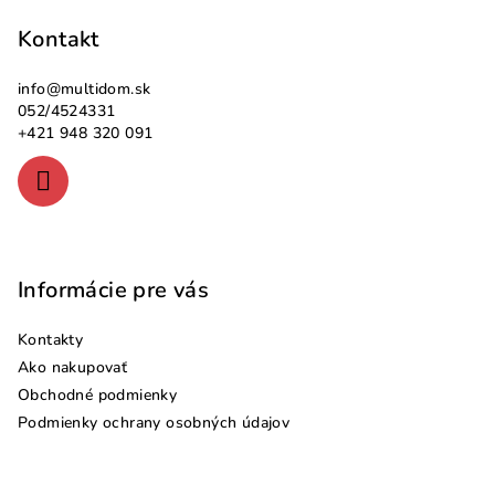
á
p
Kontakt
ä
info
@
multidom.sk
t
052/4524331
i
+421 948 320 091
e
Informácie pre vás
Kontakty
Ako nakupovať
Obchodné podmienky
Podmienky ochrany osobných údajov