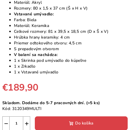
Materiál: Akryl
Rozmery: 80 x 1,5 x 37 cm (Š x H x V)
Vstavané umývadlo:
Farba: Biela
Materiál: Keramika
Celkové rozmery: 81 x 39,5 x 18,5 cm (D x Š x V)
Hrúbka hrany keramiky: 4 cm
Priemer odtokového otvoru: 4,5 cm
S prepadovým otvorom
V balení sa nachádza:
1 x Skrinka pod umývadlo do kúpeľne
1 x Zrkadlo
1 x Vstavané umývadlo
€189,90
Jednotková
Skladom. Dodáme do 5-7 pracovných dní.
(>5 ks)
cena:
Kód:
3120349MULTI
−
+
Do košíka