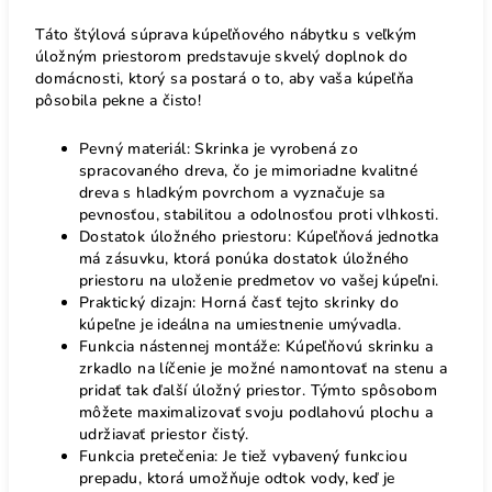
Táto štýlová súprava kúpeľňového nábytku s veľkým
úložným priestorom predstavuje skvelý doplnok do
domácnosti, ktorý sa postará o to, aby vaša kúpeľňa
pôsobila pekne a čisto!
Pevný materiál: Skrinka je vyrobená zo
spracovaného dreva, čo je mimoriadne kvalitné
dreva s hladkým povrchom a vyznačuje sa
pevnosťou, stabilitou a odolnosťou proti vlhkosti.
Dostatok úložného priestoru: Kúpeľňová jednotka
má zásuvku, ktorá ponúka dostatok úložného
priestoru na uloženie predmetov vo vašej kúpeľni.
Praktický dizajn: Horná časť tejto skrinky do
kúpeľne je ideálna na umiestnenie umývadla.
Funkcia nástennej montáže: Kúpeľňovú skrinku a
zrkadlo na líčenie je možné namontovať na stenu a
pridať tak ďalší úložný priestor. Týmto spôsobom
môžete maximalizovať svoju podlahovú plochu a
udržiavať priestor čistý.
Funkcia pretečenia: Je tiež vybavený funkciou
prepadu, ktorá umožňuje odtok vody, keď je