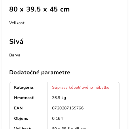
80 x 39.5 x 45 cm
Velikost
Sivá
Barva
Dodatočné parametre
Kategória
:
Súpravy kúpeľňového nábytku
Hmotnosť
:
36.9 kg
EAN
:
8720287159766
Objem
:
0.164
Velikost
:
80 x 39.5 x 45 cm