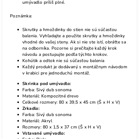
umývadlo príliš plné.
Poznámka:
Skrutky a hmoždinky do stien nie sú súčasťou
balenia. Vyhľadajte a použite skrutky a hmoždinky
vhodné do vašej steny. Ak si nie ste istí, obráťte sa
na odborníka. Pozorne si prečítajte každý krok
návodu a postupujte podľa týchto krokov.
Kohútik a odtok nie sú súčasťou balenia
Každý produkt je dodávaný s montážnym návodom
v krabici pre jednoduchú montáž.
Skrinka pod umývadlo:
Farba: Sivý dub sonoma
Materiál: Kompozitné drevo
Celkové rozmery: 80 x 39,5 x 45 cm (Š x H x V)
Zrkadlo:
Farba: Sivý dub sonoma
Materiál: Akryl
Rozmery: 80 x 1,5 x 37 cm (Š x H x V)
Vstavané umývadlo: