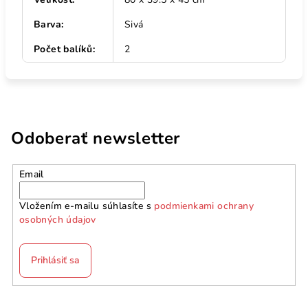
Barva
:
Sivá
Počet balíků
:
2
Odoberať newsletter
Email
Vložením e-mailu súhlasíte s
podmienkami ochrany
osobných údajov
Prihlásiť sa
Z