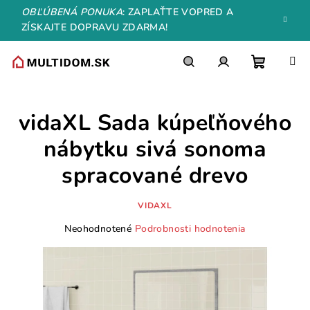
Prejsť
OBĽÚBENÁ PONUKA
: ZAPLAŤTE VOPRED A
na
ZÍSKAJTE DOPRAVU ZDARMA!
obsah
Nákupn
Hľadať
Prihlásenie
vidaXL Sada kúpeľňového
košík
nábytku sivá sonoma
spracované drevo
VIDAXL
Priemerné
Neohodnotené
Podrobnosti hodnotenia
hodnotenie
produktu
je
0,0
z