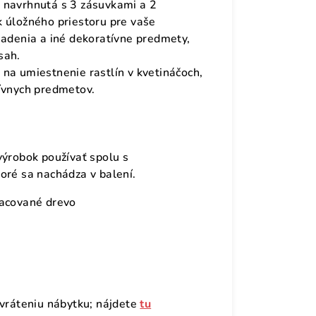
 navrhnutá s 3 zásuvkami a 2
k úložného priestoru pre vaše
iadenia a iné dekoratívne predmety,
sah.
na umiestnenie rastlín v kvetináčoch,
tívnych predmetov.
výrobok používať spolu s
oré sa nachádza v balení.
racované drevo
)
evráteniu nábytku; nájdete
tu