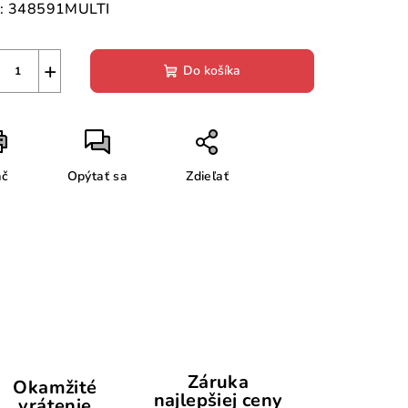
:
348591MULTI
+
Do košíka
ač
Opýtať sa
Zdieľať
Záruka
Okamžité
najlepšiej ceny
vrátenie