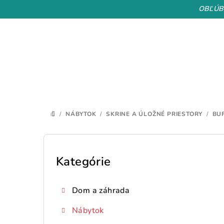
Prejsť
OBĽÚB
na
obsah
/
NÁBYTOK
/
SKRINE A ÚLOŽNÉ PRIESTORY
/
BU
DOMOV
B
o
Kategórie
Preskočiť
kategórie
č
Dom a záhrada
n
Nábytok
ý