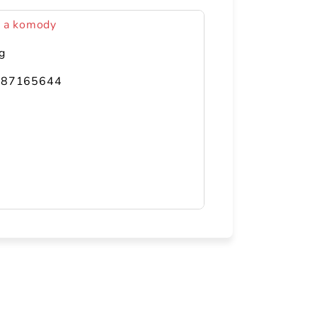
y a komody
g
287165644