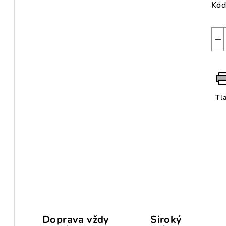
Kód
−
Tl
Doprava vždy
Široký