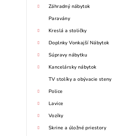
p
Záhradný nábytok
a
Paravány
n
Kreslá a stoličky
e
Doplnky Vonkajší Nábytok
l
Súpravy nábytku
Kancelársky nábytok
TV stolíky a obývacie steny
Police
Lavice
Vozíky
Skrine a úložné priestory