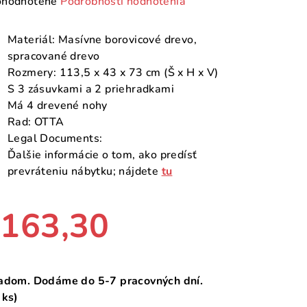
emerné
hodnotené
Podrobnosti hodnotenia
notenie
duktu
Materiál: Masívne borovicové drevo,
spracované drevo
Rozmery: 113,5 x 43 x 73 cm (Š x H x V)
S 3 zásuvkami a 2 priehradkami
Má 4 drevené nohy
zdičiek.
Rad: OTTA
Legal Documents:
Ďalšie informácie o tom, ako predísť
prevráteniu nábytku; nájdete
tu
163,30
notková
a:
adom. Dodáme do 5-7 pracovných dní.
 ks)