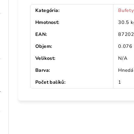
Kategória
:
Bufet
Hmotnosť
:
30.5 k
EAN
:
8720
Objem
:
0.076
Velikost
:
N/A
Barva
:
Hnedá
Počet balíků
:
1
 101,5 cm
 drevo