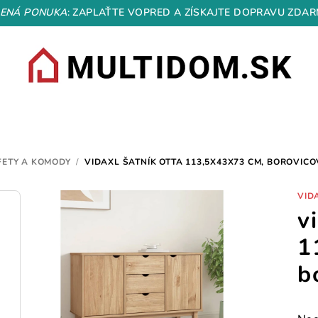
ENÁ PONUKA
: ZAPLAŤTE VOPRED A ZÍSKAJTE DOPRAVU ZDAR
FETY A KOMODY
/
VIDAXL ŠATNÍK OTTA 113,5X43X73 CM, BOROVIC
VID
v
1
b