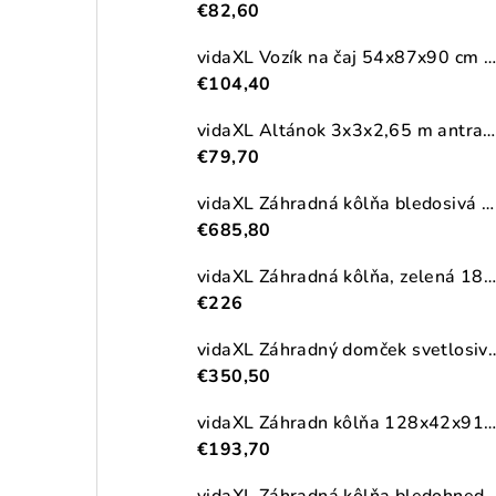
€82,60
vidaXL Vozík na čaj 54x87x90 cm masívna akácia
€104,40
vidaXL Altánok 3x3x2,65 m antracitový 180 g/m²
€79,70
vidaXL Záhradná kôlňa bledosivá 192x523x223 cm pozinkovaná oceľ
€685,80
vidaXL Záhradná kôlňa, zelená 180,5x97x209,5 cm, pozinkovaná oceľ
€226
vidaXL Záhradný domček svetlosivý 191x215x
€350,50
vidaXL Záhradn kôlňa 128x42x91 cm, drevo
€193,70