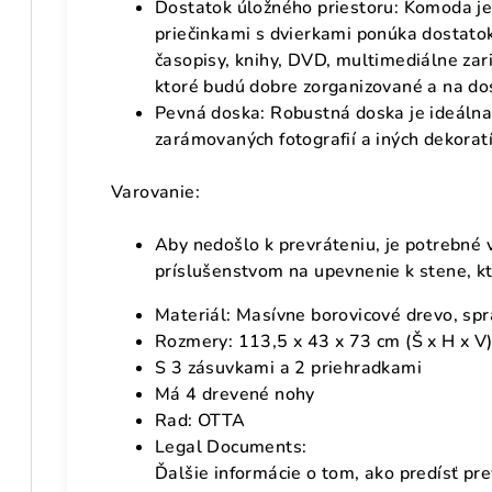
Dostatok úložného priestoru: Komoda je
priečinkami s dvierkami ponúka dostato
časopisy, knihy, DVD, multimediálne zar
ktoré budú dobre zorganizované a na do
Pevná doska: Robustná doska je ideálna 
zarámovaných fotografií a iných dekora
Varovanie:
Aby nedošlo k prevráteniu, je potrebné 
príslušenstvom na upevnenie k stene, kt
Materiál: Masívne borovicové drevo, sp
Rozmery: 113,5 x 43 x 73 cm (Š x H x V
S 3 zásuvkami a 2 priehradkami
Má 4 drevené nohy
Rad: OTTA
Legal Documents:
Ďalšie informácie o tom, ako predísť pr