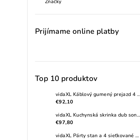
Značky
Prijímame online platby
Top 10 produktov
vidaXL Káblový gumený prejazd 4 ks 2-kanálový
€92,10
vidaXL Kuchynská skrinka dub sonoma 38x41,5x131,5 cm kompozitné
€97,80
vidaXL Párty stan a 4 sieťkované bočné steny antracitový 2,5x2,5m HDPE