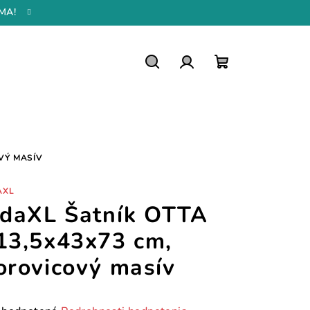
MA!
Hľadať
Prihlásenie
Nákupný
košík
OVÝ MASÍV
AXL
idaXL Šatník OTTA
13,5x43x73 cm,
orovicový masív