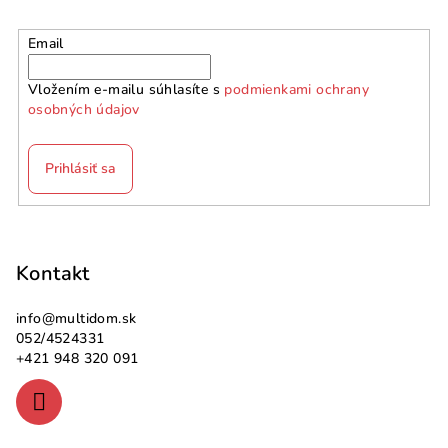
Email
Vložením e-mailu súhlasíte s
podmienkami ochrany
osobných údajov
Prihlásiť sa
Z
á
p
Kontakt
ä
info
@
multidom.sk
t
052/4524331
i
+421 948 320 091
e