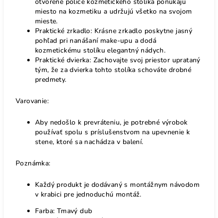
otvorené police kozmetického stolíka ponúkajú
miesto na kozmetiku a udržujú všetko na svojom
mieste.
Praktické zrkadlo: Krásne zrkadlo poskytne jasný
pohľad pri nanášaní make-upu a dodá
kozmetickému stolíku elegantný nádych.
Praktické dvierka: Zachovajte svoj priestor uprataný
tým, že za dvierka tohto stolíka schováte drobné
predmety.
Varovanie:
Aby nedošlo k prevráteniu, je potrebné výrobok
používať spolu s príslušenstvom na upevnenie k
stene, ktoré sa nachádza v balení.
Poznámka:
Každý produkt je dodávaný s montážnym návodom
v krabici pre jednoduchú montáž.
Farba: Tmavý dub