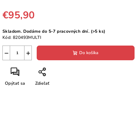
€95,90
Jednotková
Skladom. Dodáme do 5-7 pracovných dní.
(>5 ks)
cena:
Kód:
820493MULTI
−
+
Do košíka
Opýtať sa
Zdieľať