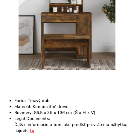
5
hviezdičiek.
Farba: Tmavý dub
Materiál: Kompozitné drevo
Rozmery: 86,5 x 35 x 136 cm (Š x H x V)
Legal Documents:
Ďalšie informácie o tom, ako predísť prevráteniu nábytku;
nájdete
tu