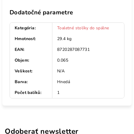
Dodatočné parametre
Kategória
:
Toaletné stolíky do spálne
Hmotnosť
:
29.4 kg
EAN
:
8720287087731
Objem
:
0.065
Velikost
:
N/A
Barva
:
Hnedá
Počet balíků
:
1
Odoberať newsletter