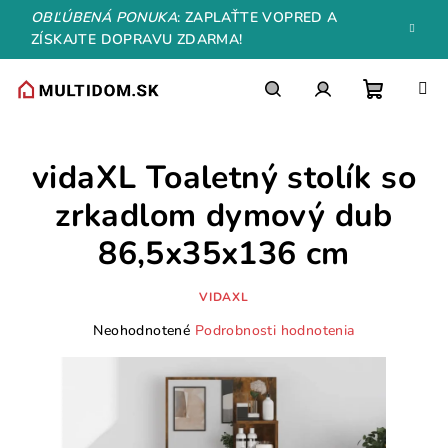
Prejsť
OBĽÚBENÁ PONUKA
: ZAPLAŤTE VOPRED A
na
ZÍSKAJTE DOPRAVU ZDARMA!
obsah
Nákupn
Hľadať
Prihlásenie
vidaXL Toaletný stolík so
košík
zrkadlom dymový dub
86,5x35x136 cm
VIDAXL
Priemerné
Neohodnotené
Podrobnosti hodnotenia
hodnotenie
produktu
je
0,0
z