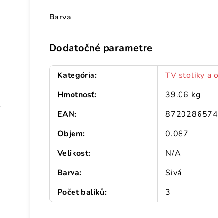
Barva
Dodatočné parametre
Kategória
:
TV stolíky a 
Hmotnosť
:
39.06 kg
 101,5 cm
EAN
:
872028657
Objem
:
0.087
 drevo
Velikost
:
N/A
Barva
:
Sivá
Počet balíků
:
3