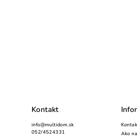
Z
á
Kontakt
Info
p
ä
info
@
multidom.sk
Kontak
t
052/4524331
Ako n