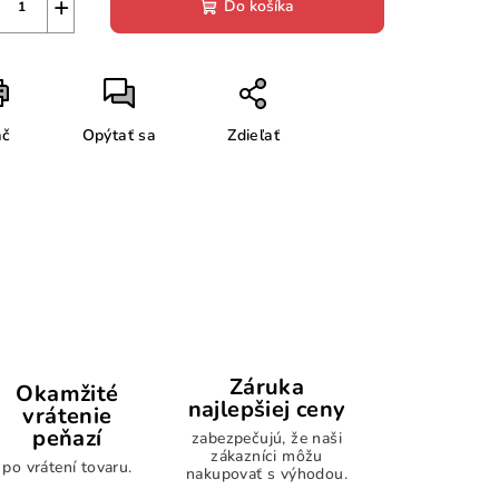
+
Do košíka
ač
Opýtať sa
Zdieľať
Záruka
Okamžité
najlepšiej ceny
vrátenie
peňazí
zabezpečujú, že naši
zákazníci môžu
po vrátení tovaru.
nakupovať s výhodou.