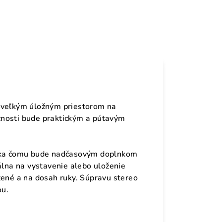
á veľkým úložným priestorom na
cnosti bude praktickým a pútavým
ďaka čomu bude nadčasovým doplnkom
álna na vystavenie alebo uloženie
žené a na dosah ruky. Súpravu stereo
ou.