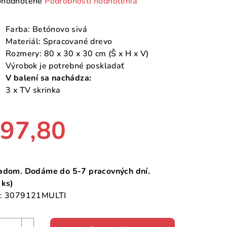
emerné
hodnotené
Podrobnosti hodnotenia
notenie
duktu
Farba: Betónovo sivá
Materiál: Spracované drevo
Rozmery: 80 x 30 x 30 cm (Š x H x V)
Výrobok je potrebné poskladať
V balení sa nachádza:
zdičiek.
3 x TV skrinka
97,80
notková
a:
adom. Dodáme do 5-7 pracovných dní.
 ks)
:
3079121MULTI