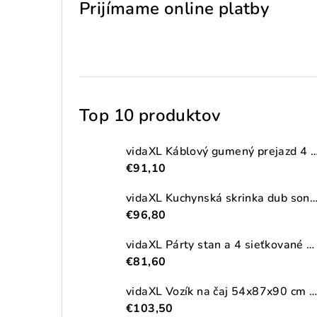
Prijímame online platby
Top 10 produktov
vidaXL Káblový gumený prejazd 4 ks 2-kanálový
€91,10
vidaXL Kuchynská skrinka dub sonoma 38x41,5x131,5 cm kompozitné
€96,80
vidaXL Párty stan a 4 sieťkované bočné steny antracitový 2,5x2,5m HDPE
€81,60
vidaXL Vozík na čaj 54x87x90 cm masívna akácia
€103,50