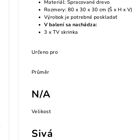
Materiál: Spracované drevo
Rozmery: 80 x 30 x 30 cm (Š x H x V)
Výrobok je potrebné poskladať
V balení sa nachádza:
3 x TV skrinka
Určeno pro
Průměr
N/A
Velikost
Sivá