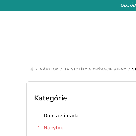
Prejsť
OBĽÚB
na
obsah
/
NÁBYTOK
/
TV STOLÍKY A OBÝVACIE STENY
/
V
DOMOV
B
o
Kategórie
Preskočiť
kategórie
č
Dom a záhrada
n
Nábytok
ý