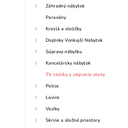
p
Záhradný nábytok
a
Paravány
n
Kreslá a stoličky
e
Doplnky Vonkajší Nábytok
l
Súpravy nábytku
Kancelársky nábytok
TV stolíky a obývacie steny
Police
Lavice
Vozíky
Skrine a úložné priestory