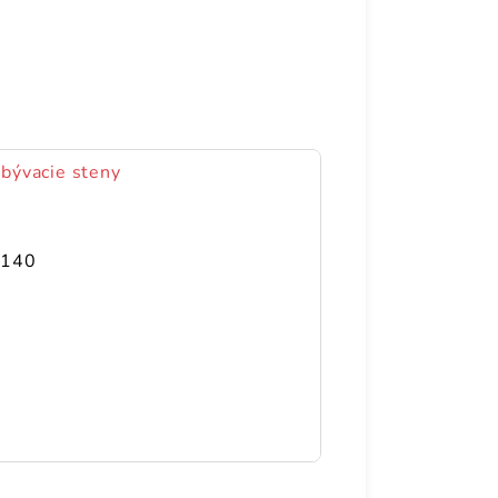
obývacie steny
4140