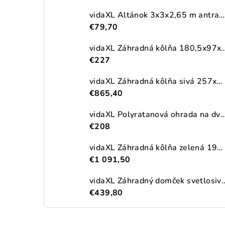
vidaXL Altánok 3x3x2,65 m antracitový 180 g/m²
€79,70
vidaXL Záhradná kôlňa 180,5x97x209,5cm pozinkova
€227
vidaXL Záhradná kôlňa sivá 257x990x181 cm pozinkovaná oceľ
€865,40
vidaXL Polyratanová ohrada na dva vonkajšie odpadkové koše, čierna
€208
vidaXL Záhradná kôlňa zelená 192x689x223 cm pozinkovaná oceľ
€1 091,50
vidaXL Záhradný domček svetlosivý 191x300x
€439,80