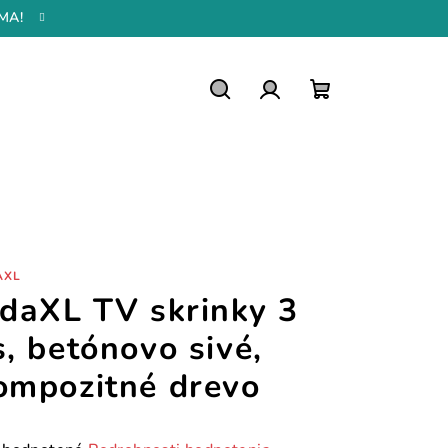
MA!
Hľadať
Prihlásenie
Nákupný
košík
AXL
idaXL TV skrinky 3
s, betónovo sivé,
ompozitné drevo