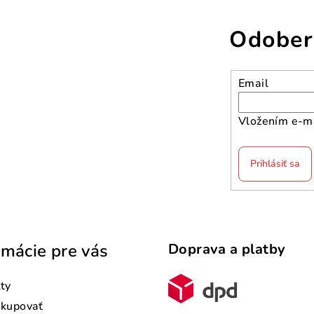
Odober
Email
Vložením e-ma
Prihlásiť sa
rmácie pre vás
Doprava a platby
ty
akupovať