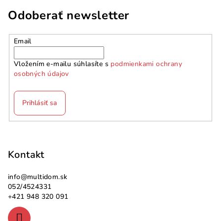
Odoberať newsletter
Email
Vložením e-mailu súhlasíte s
podmienkami ochrany
osobných údajov
Prihlásiť sa
Z
á
p
Kontakt
ä
info
@
multidom.sk
t
052/4524331
i
+421 948 320 091
e