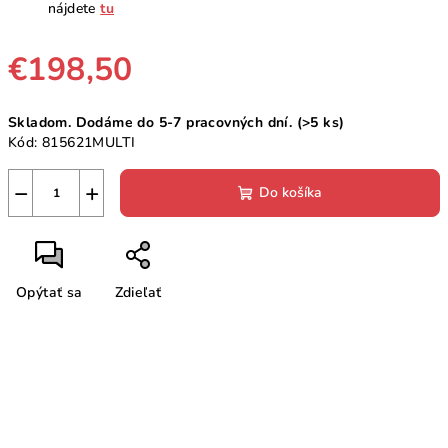
nájdete
tu
€198,50
Jednotková
Skladom. Dodáme do 5-7 pracovných dní.
(>5 ks)
cena:
Kód:
815621MULTI
−
+
Do košíka
Opýtať sa
Zdieľať