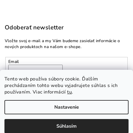
Odoberať newsletter
Vložte svoj e-mail a my Vám budeme zasielať informácie o
nových produktoch na našom e-shope.
Email
Vložením e-mailu súhlasíte s
podmienkami ochrany
Tento web používa súbory cookie. Ďalším
osobných údajov
prechádzaním tohto webu vyjadrujete súhlas s ich
používaním. Viac informácií
tu
.
Prihlásiť sa
Nastavenie
Copyright 2026
Multidom.sk
. Všetky práva vyhradené.
Súhlasím