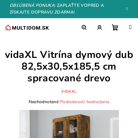
Prejsť
OBĽÚBENÁ PONUKA
: ZAPLAŤTE VOPRED A
na
ZÍSKAJTE DOPRAVU ZDARMA!
obsah
Nákupn
Hľadať
Prihlásenie
vidaXL Vitrína dymový dub
košík
82,5x30,5x185,5 cm
spracované drevo
VIDAXL
Priemerné
Neohodnotené
Podrobnosti hodnotenia
hodnotenie
produktu
je
0,0
z