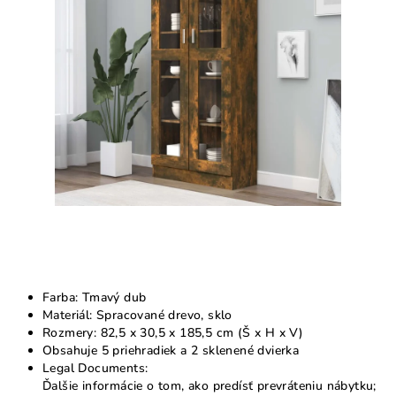
5
hviezdičiek.
Farba: Tmavý dub
Materiál: Spracované drevo, sklo
Rozmery: 82,5 x 30,5 x 185,5 cm (Š x H x V)
Obsahuje 5 priehradiek a 2 sklenené dvierka
Legal Documents:
Ďalšie informácie o tom, ako predísť prevráteniu nábytku;