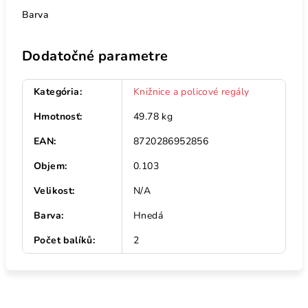
Barva
Dodatočné parametre
Kategória
:
Knižnice a policové regály
Hmotnosť
:
49.78 kg
EAN
:
8720286952856
Objem
:
0.103
Velikost
:
N/A
Barva
:
Hnedá
Počet balíků
:
2