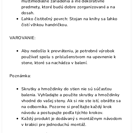
multimediálne zariadenia a iné dekoratívne
predmety, ktoré budú dobre zorganizované a na
dosah.
Ľahko čistiteľný povrch: Stojan na knihy sa ľahko
čistí vlhkou handričkou.
VAROVANIE:
Aby nedošlo k prevráteniu, je potrebné výrobok
používať spolu s príslušenstvom na upevnenie k
stene, ktoré sa nachádza v balení.
Poznámka:
Skrutky a hmoždinky do stien nie sú súčasťou
balenia. Vyhľadajte a použite skrutky a hmoždinky
vhodné do vašej steny. Ak si nie ste istí, obráťte sa
na odborníka. Pozorne si prečítajte každý krok
návodu a postupujte podľa týchto krokov.
Každý produkt je dodávaný s montážnym návodom
v krabici pre jednoduchú montáž.