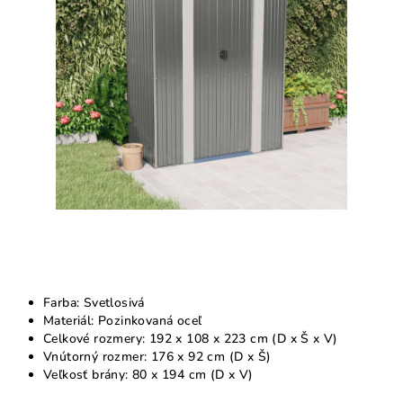
5
hviezdičiek.
Farba: Svetlosivá
Materiál: Pozinkovaná oceľ
Celkové rozmery: 192 x 108 x 223 cm (D x Š x V)
Vnútorný rozmer: 176 x 92 cm (D x Š)
Veľkosť brány: 80 x 194 cm (D x V)