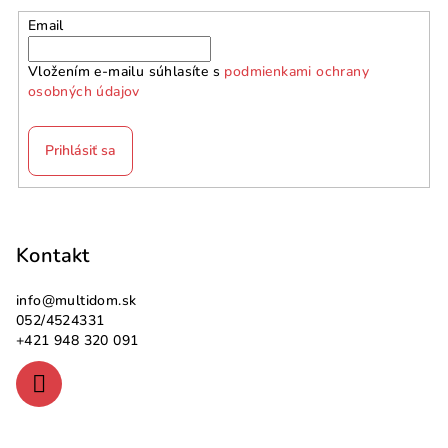
Email
Vložením e-mailu súhlasíte s
podmienkami ochrany
osobných údajov
Prihlásiť sa
Z
á
p
Kontakt
ä
info
@
multidom.sk
t
052/4524331
i
+421 948 320 091
e