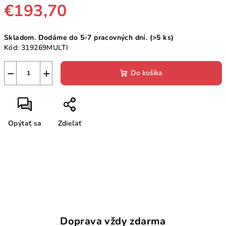
€193,70
Jednotková
Skladom. Dodáme do 5-7 pracovných dní.
(>5 ks)
cena:
Kód:
319269MULTI
−
+
Do košíka
Opýtať sa
Zdieľať
Doprava vždy zdarma