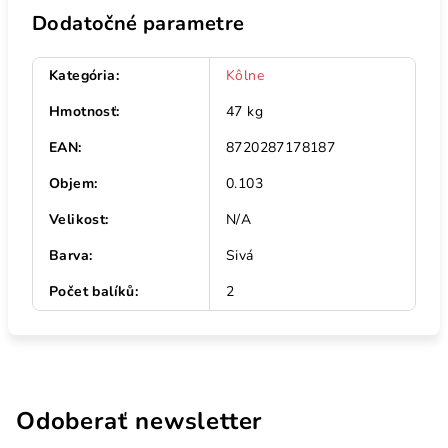
Dodatočné parametre
Kategória
:
Kôlne
Hmotnosť
:
47 kg
EAN
:
8720287178187
Objem
:
0.103
Velikost
:
N/A
Barva
:
Sivá
Počet balíků
:
2
Odoberať newsletter