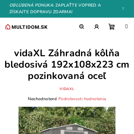
Prejsť
OBĽÚBENÁ PONUKA
: ZAPLAŤTE VOPRED A
na
ZÍSKAJTE DOPRAVU ZDARMA!
obsah
Nákupn
Hľadať
Prihlásenie
vidaXL Záhradná kôlňa
košík
bledosivá 192x108x223 cm
pozinkovaná oceľ
VIDAXL
Priemerné
Neohodnotené
Podrobnosti hodnotenia
hodnotenie
produktu
je
0,0
z