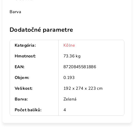
Barva
Dodatočné parametre
Kategória
:
Kôlne
Hmotnosť
:
73.36 kg
EAN
:
8720845581886
Objem
:
0.193
Velikost
:
192 x 274 x 223 cm
Barva
:
Zelená
Počet balíků
:
4