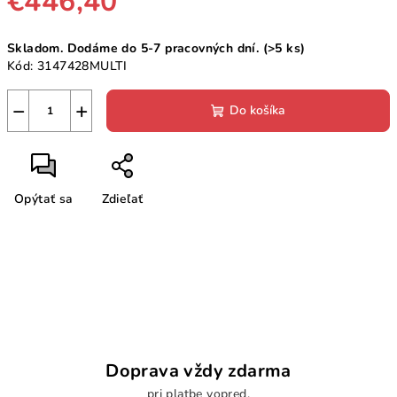
€446,40
Jednotková
Skladom. Dodáme do 5-7 pracovných dní.
(>5 ks)
cena:
Kód:
3147428MULTI
−
+
Do košíka
Opýtať sa
Zdieľať
Doprava vždy zdarma
pri platbe vopred.