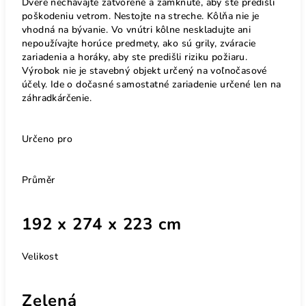
Dvere nechávajte zatvorené a zamknuté, aby ste predišli
poškodeniu vetrom. Nestojte na streche. Kôlňa nie je
vhodná na bývanie. Vo vnútri kôlne neskladujte ani
nepoužívajte horúce predmety, ako sú grily, zváracie
zariadenia a horáky, aby ste predišli riziku požiaru.
Výrobok nie je stavebný objekt určený na voľnočasové
účely. Ide o dočasné samostatné zariadenie určené len na
záhradkárčenie.
Určeno pro
Průměr
192 x 274 x 223 cm
Velikost
Zelená