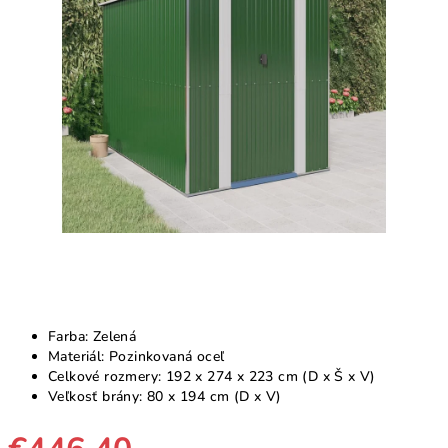
5
hviezdičiek.
Farba: Zelená
Materiál: Pozinkovaná oceľ
Celkové rozmery: 192 x 274 x 223 cm (D x Š x V)
Veľkosť brány: 80 x 194 cm (D x V)