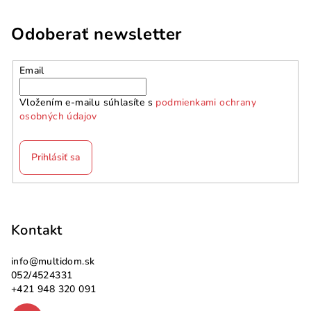
Odoberať newsletter
Email
Vložením e-mailu súhlasíte s
podmienkami ochrany
osobných údajov
Prihlásiť sa
Z
á
p
Kontakt
ä
info
@
multidom.sk
t
052/4524331
i
+421 948 320 091
e