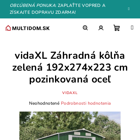
Prejsť
OBĽÚBENÁ PONUKA
: ZAPLAŤTE VOPRED A
na
ZÍSKAJTE DOPRAVU ZDARMA!
obsah
Nákupn
Hľadať
Prihlásenie
vidaXL Záhradná kôlňa
košík
zelená 192x274x223 cm
pozinkovaná oceľ
VIDAXL
Priemerné
Neohodnotené
Podrobnosti hodnotenia
hodnotenie
produktu
je
0,0
z