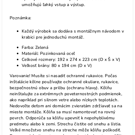
umožňujú ľahký vstup a výstup.
Poznámka:
Každý výrobok sa dodáva s montážnym návodom v
krabici pre jednoduchú montáž.
Farba: Zelená
Materiál: Pozinkovaná oceľ
Celkové rozmery: 192 x 274 x 223 cm (D x Š x V)
Veľkosť brány: 80 x 194 cm (D x V)
Varovanie! Musíte si nasadiť ochranné rukavice. Počas
inštalácie kôlne používajte ochranné okuliare, rukavice,
bezpečnostnú obuv a prilbu (ochranu hlavy). Kôlňu
neinštalujte za extrémnych poveternostných podmienok,
ako napríklad pri silnom vetre alebo nízkych teplotách.
Nedovoľte deťom ani domácim zvieratám zdržiavať sa na
mieste montáže. Kôlňa sa musí namontovať na rovný
povrch. Odporúča sa kôlňu upevniť k nepohyblivému
predmetu alebo k zemi. Strechu čistite od snehu a lístia.
Veľké množstvo snehu na streche môže kôlňu poškodiť.