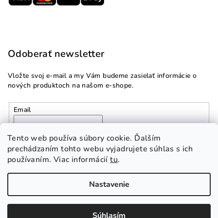
Odoberať newsletter
Vložte svoj e-mail a my Vám budeme zasielať informácie o
nových produktoch na našom e-shope.
Email
Vložením e-mailu súhlasíte s
podmienkami ochrany
Tento web používa súbory cookie. Ďalším
osobných údajov
prechádzaním tohto webu vyjadrujete súhlas s ich
používaním. Viac informácií
tu
.
Prihlásiť sa
Nastavenie
Copyright 2026
Multidom.sk
. Všetky práva vyhradené.
Súhlasím