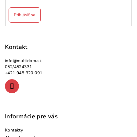
Prihlásiť sa
Z
á
p
Kontakt
ä
info
@
multidom.sk
t
052/4524331
i
+421 948 320 091
e
Informácie pre vás
Kontakty