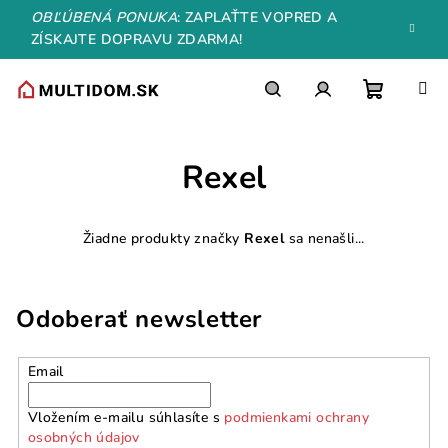
Prejsť
OBĽÚBENÁ PONUKA
: ZAPLAŤTE VOPRED A
na
ZÍSKAJTE DOPRAVU ZDARMA!
obsah
Nákupn
Hľadať
Prihlásenie
Rexel
košík
Žiadne produkty značky
Rexel
sa nenašli...
Odoberať newsletter
Email
Vložením e-mailu súhlasíte s
podmienkami ochrany
osobných údajov