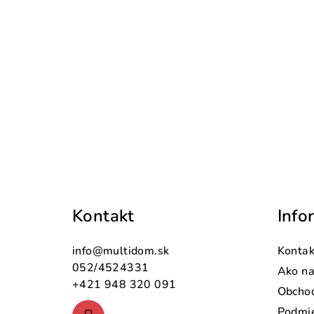
Z
á
Kontakt
Info
p
ä
info
@
multidom.sk
Kontak
t
052/4524331
Ako n
+421 948 320 091
Obcho
i
Podmie