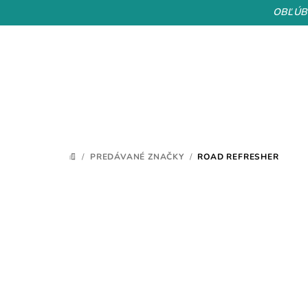
Prejsť
OBĽÚB
na
obsah
/
PREDÁVANÉ ZNAČKY
/
ROAD REFRESHER
DOMOV