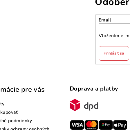
Odober
Email
Vložením e-ma
Prihlásiť sa
rmácie pre vás
Doprava a platby
ty
akupovať
dné podmienky
nky ochrany osobných