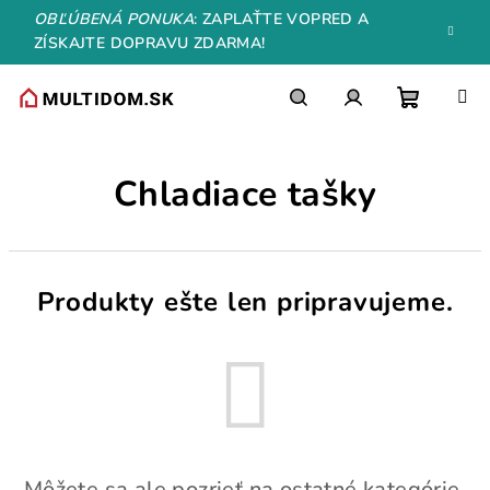
Prejsť
OBĽÚBENÁ PONUKA
: ZAPLAŤTE VOPRED A
na
ZÍSKAJTE DOPRAVU ZDARMA!
obsah
Nákupn
Hľadať
Prihlásenie
Chladiace tašky
košík
Produkty ešte len pripravujeme.
Môžete sa ale pozrieť na ostatné kategórie.