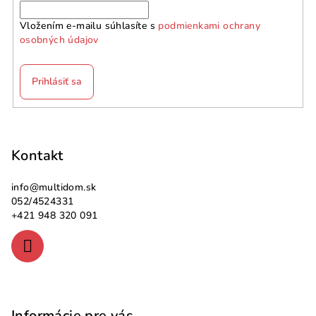
Vložením e-mailu súhlasíte s
podmienkami ochrany
osobných údajov
Prihlásiť sa
Z
á
p
Kontakt
ä
info
@
multidom.sk
t
052/4524331
i
+421 948 320 091
e
Informácie pre vás