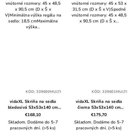
vnútorné rozmery: 45 x 48,5
vnútorné rozmery: 45 x 53 x
x 90,5 cm (D x Š x
31,5 cm (D x Š x V)Spodné
V)Minimálna výška regálu na
vnútorné rozmery: 45 x 48,5
sedlo: 18,5 cmMaximálna
x 90,5 cm (D x Š x...
výška...
KÓD:
339600MULTI
KÓD:
339601MULTI
vidaXL Skriňa na sedlo
vidaXL Skriňa na sedlo
bledosivá 53x53x140 cm
čierna 53x53x140 cm
oceľová
oceľová
€168,10
€175,70
Skladom. Dodáme do 5-7
Skladom. Dodáme do 5-7
pracovných dní.
(>5 ks)
pracovných dní.
(>5 ks)