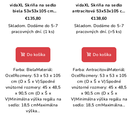
vidaXL Skriňa na sedlo
vidaXL Skriňa na sedlo
biela 53x53x105 cm
antracitová 53x53x105 cm
oceľová
oceľová
€135,80
€138,60
Skladom. Dodáme do 5-7
Skladom. Dodáme do 5-7
pracovných dní.
(1 ks)
pracovných dní.
(>5 ks)
Do košíka
Do košíka
Farba: BielaMateriál:
Farba: AntracitováMateriál:
OceľRozmery: 53 x 53 x 105
OceľRozmery: 53 x 53 x 105
cm (D x Š x V)Spodné
cm (D x Š x V)Spodné
vnútorné rozmery: 45 x 48,5
vnútorné rozmery: 45 x 48,5
x 90,5 cm (D x Š x
x 90,5 cm (D x Š x
V)Minimálna výška regálu na
V)Minimálna výška regálu na
sedlo: 18,5 cmMaximálna
sedlo: 18,5 cmMaximálna...
výška...