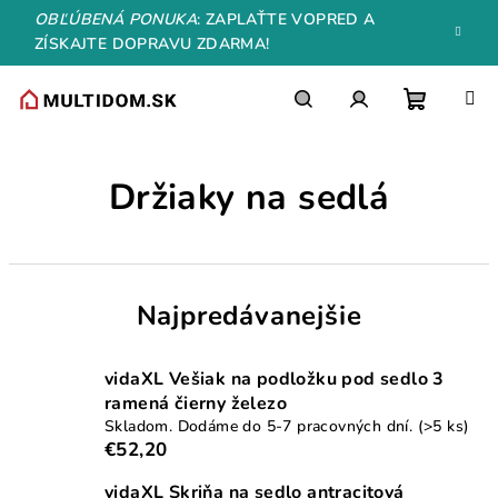
Prejsť
OBĽÚBENÁ PONUKA
: ZAPLAŤTE VOPRED A
na
ZÍSKAJTE DOPRAVU ZDARMA!
obsah
Nákupn
Hľadať
Prihlásenie
Držiaky na sedlá
košík
Najpredávanejšie
vidaXL Vešiak na podložku pod sedlo 3
ramená čierny železo
Skladom. Dodáme do 5-7 pracovných dní.
(>5 ks)
€52,20
vidaXL Skriňa na sedlo antracitová