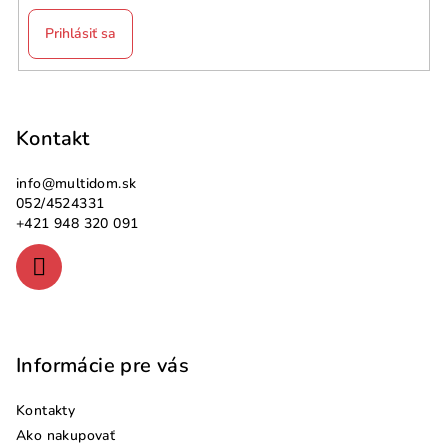
Prihlásiť sa
Z
á
p
Kontakt
ä
info
@
multidom.sk
t
052/4524331
i
+421 948 320 091
e
Informácie pre vás
Kontakty
Ako nakupovať