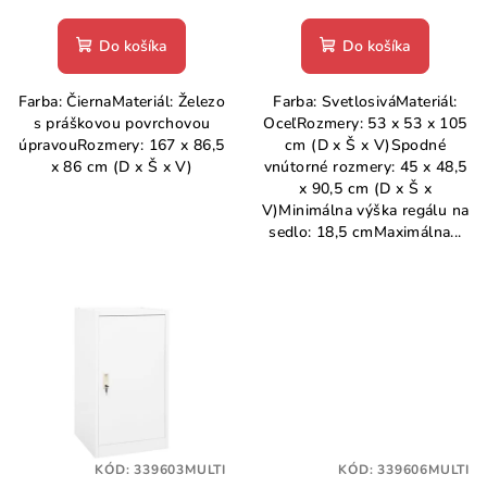
o
Do košíka
Do košíka
v
Farba: ČiernaMateriál: Železo
Farba: SvetlosiváMateriál:
s práškovou povrchovou
OceľRozmery: 53 x 53 x 105
úpravouRozmery: 167 x 86,5
cm (D x Š x V)Spodné
x 86 cm (D x Š x V)
vnútorné rozmery: 45 x 48,5
x 90,5 cm (D x Š x
V)Minimálna výška regálu na
sedlo: 18,5 cmMaximálna...
KÓD:
339603MULTI
KÓD:
339606MULTI