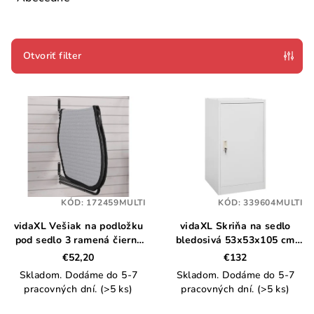
n
i
e
Otvoriť filter
p
V
r
ý
o
p
d
i
u
s
k
p
t
KÓD:
172459MULTI
KÓD:
339604MULTI
r
o
vidaXL Vešiak na podložku
vidaXL Skriňa na sedlo
o
v
pod sedlo 3 ramená čierny
bledosivá 53x53x105 cm
d
železo
oceľová
€52,20
€132
u
Skladom. Dodáme do 5-7
Skladom. Dodáme do 5-7
k
pracovných dní.
(>5 ks)
pracovných dní.
(>5 ks)
t