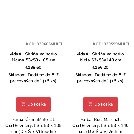
KÓD:
339605MULTI
KÓD:
339599MULTI
vidaXL Skriňa na sedlo
vidaXL Skriňa na sedlo
čierna 53x53x105 cm
biela 53x53x140 cm
oceľová
oceľová
€138,60
€166,20
Skladom. Dodáme do 5-7
Skladom. Dodáme do 5-7
pracovných dní.
(>5 ks)
pracovných dní.
(>5 ks)
Do košíka
Do košíka
Farba: ČiernaMateriál:
Farba: BielaMateriál:
OceľRozmery: 53 x 53 x 105
OceľRozmery: 53 x 53 x 140
cm (D x Š x V)Spodné
cm (D x Š x V)Vrchné