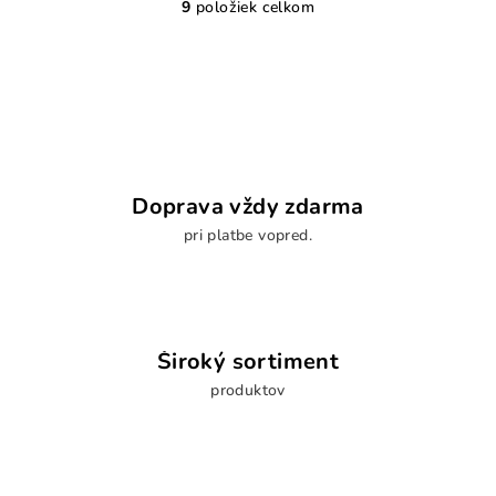
9
položiek celkom
O
v
l
á
d
a
c
i
Doprava vždy zdarma
e
pri platbe vopred.
p
r
v
k
y
Široký sortiment
v
produktov
ý
p
i
s