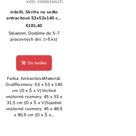
KÓD:
339602MULTI
vidaXL Skriňa na sedlo
antracitová 53x53x140 cm
oceľová
€181,40
Skladom. Dodáme do 5-7
pracovných dní.
(>5 ks)
Do košíka
Farba: AntracitováMateriál:
OceľRozmery: 53 x 53 x 140
cm (D x Š x V)Vrchné
vnútorné rozmery: 45 x 53 x
31,5 cm (D x Š x V)Spodné
vnútorné rozmery: 45 x 48,5
x 90,5 cm (D x Š x...