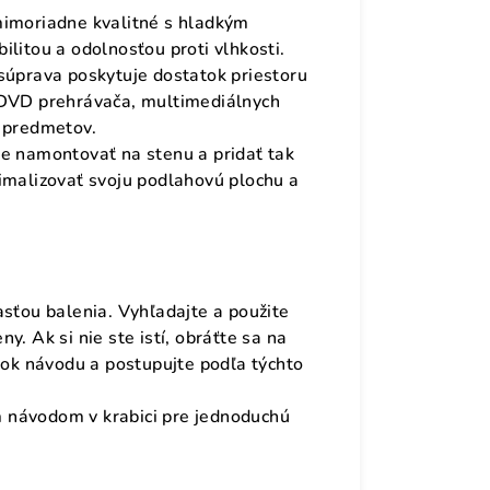
mimoriadne kvalitné s hladkým
litou a odolnosťou proti vlhkosti.
súprava poskytuje dostatok priestoru
 DVD prehrávača, multimediálnych
h predmetov.
te namontovať na stenu a pridať tak
imalizovať svoju podlahovú plochu a
asťou balenia. Vyhľadajte a použite
y. Ak si nie ste istí, obráťte sa na
krok návodu a postupujte podľa týchto
 návodom v krabici pre jednoduchú