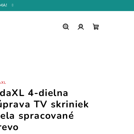
MA!
Hľadať
Prihlásenie
Nákupný
košík
AXL
idaXL 4-dielna
úprava TV skriniek
iela spracované
revo