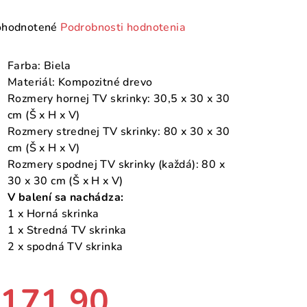
emerné
hodnotené
Podrobnosti hodnotenia
notenie
duktu
Farba: Biela
Materiál: Kompozitné drevo
Rozmery hornej TV skrinky: 30,5 x 30 x 30
cm (Š x H x V)
Rozmery strednej TV skrinky: 80 x 30 x 30
zdičiek.
cm (Š x H x V)
Rozmery spodnej TV skrinky (každá): 80 x
30 x 30 cm (Š x H x V)
V balení sa nachádza:
1 x Horná skrinka
1 x Stredná TV skrinka
2 x spodná TV skrinka
171,90