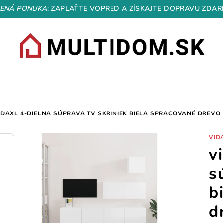
ENÁ PONUKA
: ZAPLAŤTE VOPRED A ZÍSKAJTE DOPRAVU ZDAR
IDAXL 4-DIELNA SÚPRAVA TV SKRINIEK BIELA SPRACOVANÉ DREVO
VID
v
s
b
d