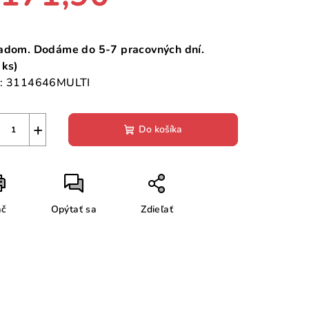
notková
a:
adom. Dodáme do 5-7 pracovných dní.
 ks)
:
3114646MULTI
+
Do košíka
ač
Opýtať sa
Zdieľať