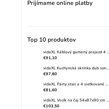
Prijímame online platby
Top 10 produktov
vidaXL Káblový gumený prejazd 4 ks 2-kanálový
€91,10
vidaXL Kuchynská skrinka dub sonoma 38x41,5x131,5 cm kompozitné
€97,80
vidaXL Párty stan a 4 sieťkované bočné steny antracitový 2,5x2,5m HDPE
€81,60
vidaXL Vozík na čaj 54x87x90 cm masívna akácia
€103,50