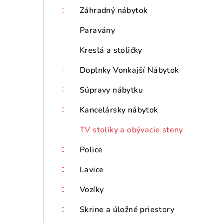
p
Záhradný nábytok
a
Paravány
n
Kreslá a stoličky
e
Doplnky Vonkajší Nábytok
l
Súpravy nábytku
Kancelársky nábytok
TV stolíky a obývacie steny
Police
Lavice
Vozíky
Skrine a úložné priestory