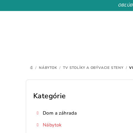
Prejsť
OBĽÚB
na
obsah
/
NÁBYTOK
/
TV STOLÍKY A OBÝVACIE STENY
/
V
DOMOV
B
o
Kategórie
Preskočiť
kategórie
č
Dom a záhrada
n
Nábytok
ý