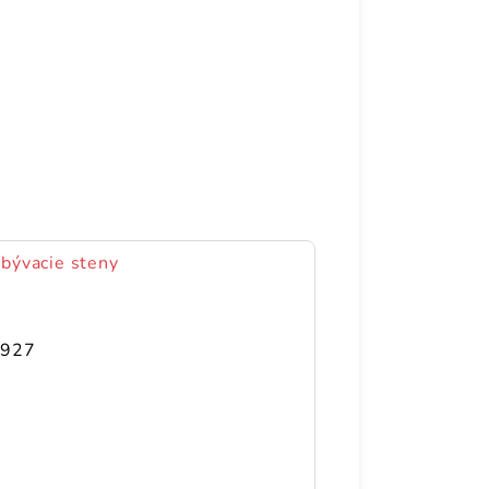
obývacie steny
7927