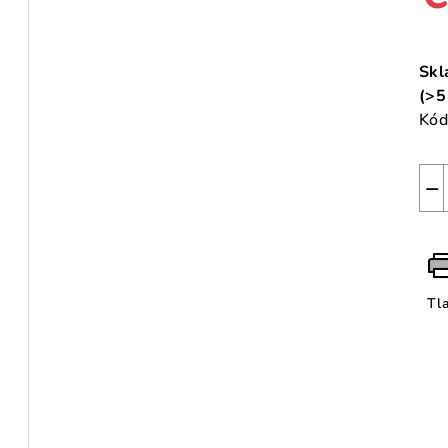
Jed
cen
Skl
(>5
Kód
−
Tl