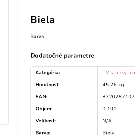
Biela
Barva
Dodatočné parametre
198 cm pozinkovaná oceľ
Kategória
:
TV stolíky a 
Hmotnosť
:
45.26 kg
EAN
:
872028710
ceľ
Objem
:
0.101
Velikost
:
N/A
Barva
:
Biela