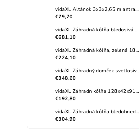
vidaXL Altánok 3x3x2,65 m antracitový 180 g/m²
€79,70
vidaXL Záhradná kôlňa bledosivá 192x523x223 cm pozinkovaná oceľ
€681,10
vidaXL Záhradná kôlňa, zelená 180,5x97x209,5 cm, pozinkovaná oceľ
€224,10
vidaXL Záhradný domček svetlosivý 191x215x
€348,60
vidaXL Záhradn kôlňa 128x42x91 cm, drevo
€192,80
vidaXL Záhradná kôlňa bledohnedá 192x191x223 cm pozinkovaná o
€304,90