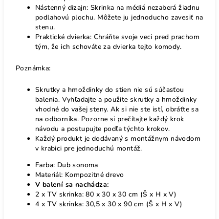
Nástenný dizajn: Skrinka na médiá nezaberá žiadnu
podlahovú plochu. Môžete ju jednoducho zavesiť na
stenu.
Praktické dvierka: Chráňte svoje veci pred prachom
tým, že ich schováte za dvierka tejto komody.
Poznámka:
Skrutky a hmoždinky do stien nie sú súčasťou
balenia. Vyhľadajte a použite skrutky a hmoždinky
vhodné do vašej steny. Ak si nie ste istí, obráťte sa
na odborníka. Pozorne si prečítajte každý krok
návodu a postupujte podľa týchto krokov.
Každý produkt je dodávaný s montážnym návodom
v krabici pre jednoduchú montáž.
Farba: Dub sonoma
Materiál: Kompozitné drevo
V balení sa nachádza:
2 x TV skrinka: 80 x 30 x 30 cm (Š x H x V)
4 x TV skrinka: 30,5 x 30 x 90 cm (Š x H x V)