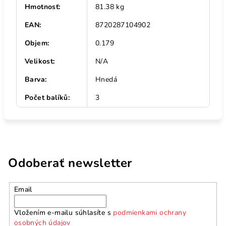
Hmotnosť
:
81.38 kg
EAN
:
8720287104902
Objem
:
0.179
Velikost
:
N/A
Barva
:
Hnedá
Počet balíků
:
3
Odoberať newsletter
Email
Vložením e-mailu súhlasíte s
podmienkami ochrany
osobných údajov