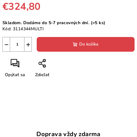
€324,80
Jednotková
Skladom. Dodáme do 5-7 pracovných dní.
(>5 ks)
cena:
Kód:
3114344MULTI
−
+
Do košíka
Opýtať sa
Zdieľať
Doprava vždy zdarma