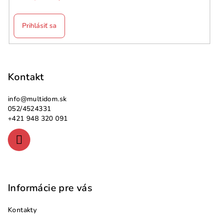
Prihlásiť sa
Z
á
p
Kontakt
ä
info
@
multidom.sk
t
052/4524331
i
+421 948 320 091
e
Informácie pre vás
Kontakty