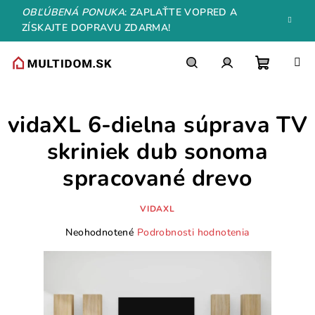
Prejsť
OBĽÚBENÁ PONUKA
: ZAPLAŤTE VOPRED A
na
ZÍSKAJTE DOPRAVU ZDARMA!
obsah
Nákupn
Hľadať
Prihlásenie
vidaXL 6-dielna súprava TV
košík
skriniek dub sonoma
spracované drevo
VIDAXL
Priemerné
Neohodnotené
Podrobnosti hodnotenia
hodnotenie
produktu
je
0,0
z