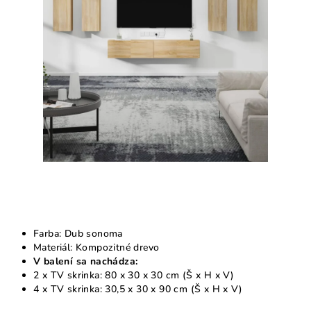
5
hviezdičiek.
Farba: Dub sonoma
Materiál: Kompozitné drevo
V balení sa nachádza:
2 x TV skrinka: 80 x 30 x 30 cm (Š x H x V)
4 x TV skrinka: 30,5 x 30 x 90 cm (Š x H x V)