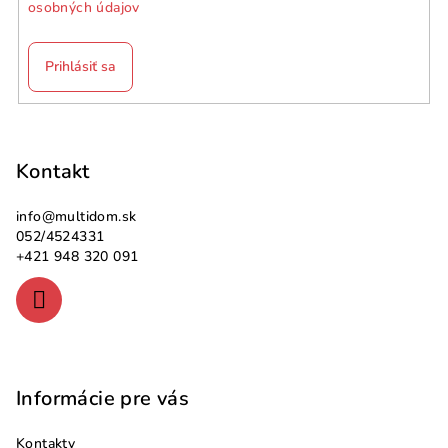
osobných údajov
Prihlásiť sa
Z
á
p
Kontakt
ä
info
@
multidom.sk
t
052/4524331
i
+421 948 320 091
e
Informácie pre vás
Kontakty