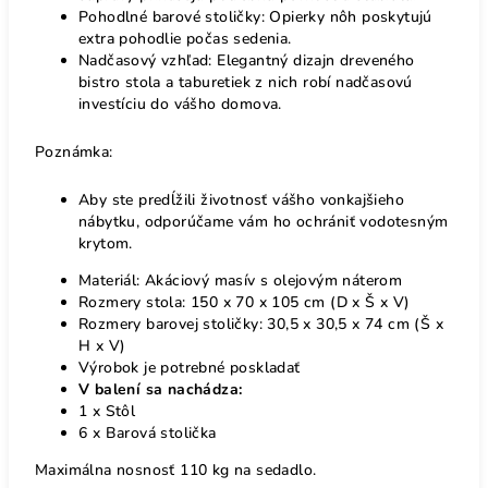
Pohodlné barové stoličky: Opierky nôh poskytujú
extra pohodlie počas sedenia.
Nadčasový vzhľad: Elegantný dizajn dreveného
bistro stola a taburetiek z nich robí nadčasovú
investíciu do vášho domova.
Poznámka:
Aby ste predĺžili životnosť vášho vonkajšieho
nábytku, odporúčame vám ho ochrániť vodotesným
krytom.
Materiál: Akáciový masív s olejovým náterom
Rozmery stola: 150 x 70 x 105 cm (D x Š x V)
Rozmery barovej stoličky: 30,5 x 30,5 x 74 cm (Š x
H x V)
Výrobok je potrebné poskladať
V balení sa nachádza:
1 x Stôl
6 x Barová stolička
Maximálna nosnosť 110 kg na sedadlo.