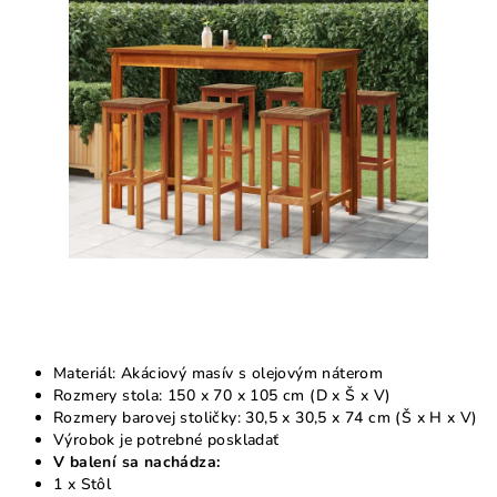
5
hviezdičiek.
Materiál: Akáciový masív s olejovým náterom
Rozmery stola: 150 x 70 x 105 cm (D x Š x V)
Rozmery barovej stoličky: 30,5 x 30,5 x 74 cm (Š x H x V)
Výrobok je potrebné poskladať
V balení sa nachádza:
1 x Stôl