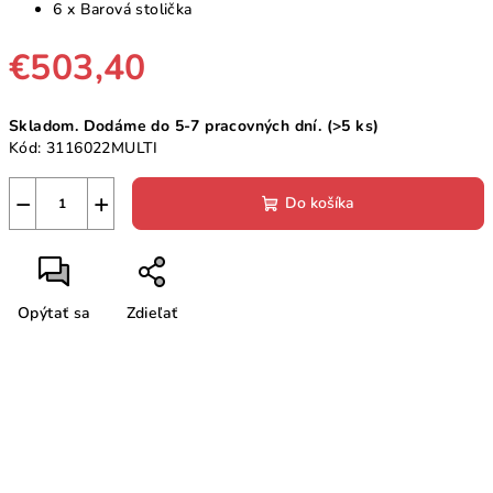
6 x Barová stolička
€503,40
Jednotková
Skladom. Dodáme do 5-7 pracovných dní.
(>5 ks)
cena:
Kód:
3116022MULTI
−
+
Do košíka
Opýtať sa
Zdieľať