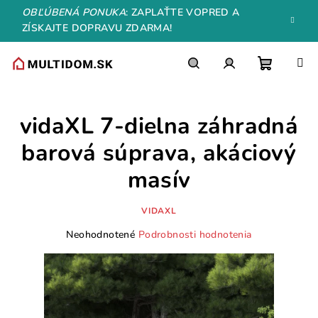
Prejsť
OBĽÚBENÁ PONUKA
: ZAPLAŤTE VOPRED A
na
ZÍSKAJTE DOPRAVU ZDARMA!
obsah
Nákupn
Hľadať
Prihlásenie
vidaXL 7-dielna záhradná
košík
barová súprava, akáciový
masív
VIDAXL
Priemerné
Neohodnotené
Podrobnosti hodnotenia
hodnotenie
produktu
je
0,0
z