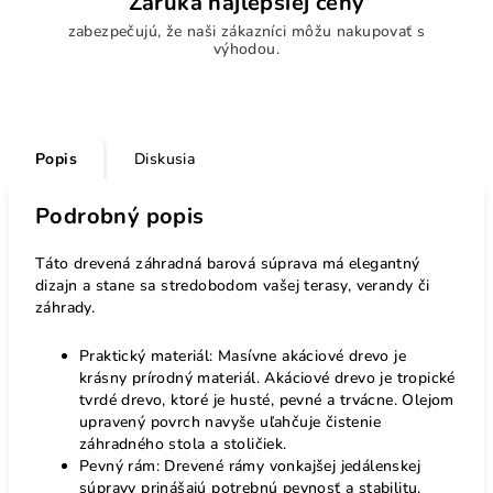
Záruka najlepšiej ceny
zabezpečujú, že naši zákazníci môžu nakupovať s
výhodou.
Popis
Diskusia
Podrobný popis
Táto drevená záhradná barová súprava má elegantný
dizajn a stane sa stredobodom vašej terasy, verandy či
záhrady.
Praktický materiál: Masívne akáciové drevo je
krásny prírodný materiál. Akáciové drevo je tropické
tvrdé drevo, ktoré je husté, pevné a trvácne. Olejom
upravený povrch navyše uľahčuje čistenie
záhradného stola a stoličiek.
Pevný rám: Drevené rámy vonkajšej jedálenskej
súpravy prinášajú potrebnú pevnosť a stabilitu.