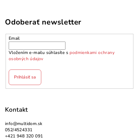
Odoberať newsletter
Email
Vložením e-mailu súhlasíte s
podmienkami ochrany
osobných údajov
Prihlásiť sa
Z
á
p
Kontakt
ä
info
@
multidom.sk
t
052/4524331
i
+421 948 320 091