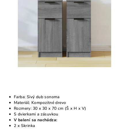
5
hviezdičiek.
Farba: Sivý dub sonoma
Materiál: Kompozitné drevo
Rozmery: 30 x 30 x 70 cm (Š x H x V)
S dvierkami a zásuvkou
V balení sa nachádza:
2 x Skrinka