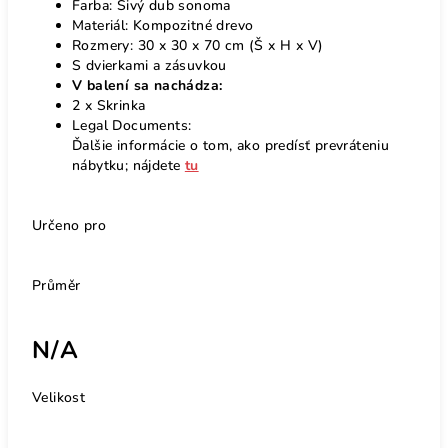
Farba: Sivý dub sonoma
Materiál: Kompozitné drevo
Rozmery: 30 x 30 x 70 cm (Š x H x V)
S dvierkami a zásuvkou
V balení sa nachádza:
2 x Skrinka
Legal Documents:
Ďalšie informácie o tom, ako predísť prevráteniu
nábytku; nájdete
tu
Určeno pro
Průměr
N/A
Velikost