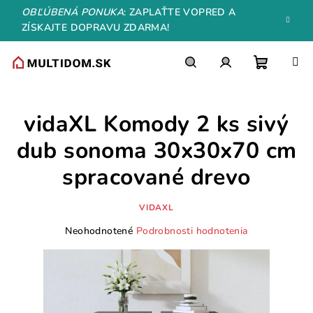
Prejsť
OBĽÚBENÁ PONUKA
: ZAPLAŤTE VOPRED A
na
ZÍSKAJTE DOPRAVU ZDARMA!
obsah
Nákupn
Hľadať
Prihlásenie
vidaXL Komody 2 ks sivý
košík
dub sonoma 30x30x70 cm
spracované drevo
VIDAXL
Priemerné
Neohodnotené
Podrobnosti hodnotenia
hodnotenie
produktu
je
0,0
z