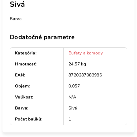
Sivá
Barva
Dodatočné parametre
Kategória
:
Bufety a komody
Hmotnosť
:
24.57 kg
EAN
:
8720287083986
Objem
:
0.057
Velikost
:
N/A
Barva
:
Sivá
Počet balíků
:
1