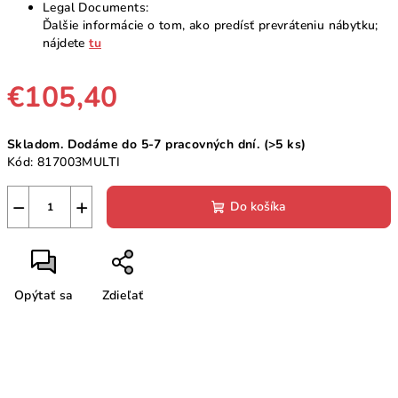
Legal Documents:
Ďalšie informácie o tom, ako predísť prevráteniu nábytku;
nájdete
tu
€105,40
Jednotková
Skladom. Dodáme do 5-7 pracovných dní.
(>5 ks)
cena:
Kód:
817003MULTI
−
+
Do košíka
Opýtať sa
Zdieľať