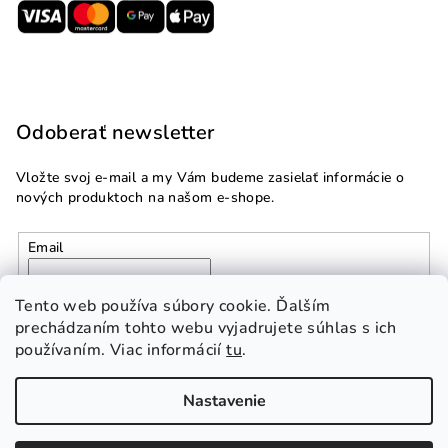
Odoberať newsletter
Vložte svoj e-mail a my Vám budeme zasielať informácie o
nových produktoch na našom e-shope.
Email
Vložením e-mailu súhlasíte s
podmienkami ochrany
Tento web používa súbory cookie. Ďalším
osobných údajov
prechádzaním tohto webu vyjadrujete súhlas s ich
používaním. Viac informácií
tu
.
Prihlásiť sa
Nastavenie