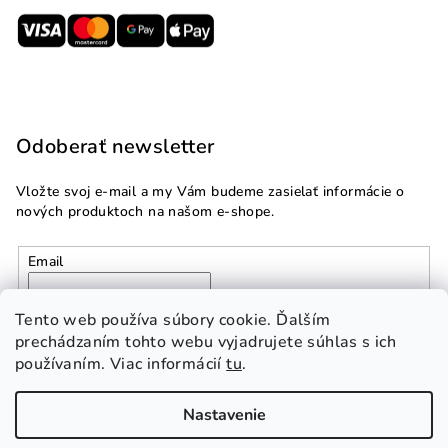
Odoberať newsletter
Vložte svoj e-mail a my Vám budeme zasielať informácie o
nových produktoch na našom e-shope.
Email
Vložením e-mailu súhlasíte s
podmienkami ochrany
Tento web používa súbory cookie. Ďalším
osobných údajov
prechádzaním tohto webu vyjadrujete súhlas s ich
používaním. Viac informácií
tu
.
Prihlásiť sa
Nastavenie