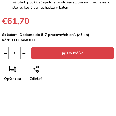
výrobok používať spolu s príslušenstvom na upevnenie k
stene, ktoré sa nachádza v balení
€61,70
Jednotková
Skladom. Dodáme do 5-7 pracovných dní.
(>5 ks)
cena:
Kód:
331704MULTI
−
+
Do košíka
Opýtať sa
Zdieľať