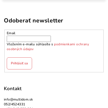
Odoberať newsletter
Email
Vložením e-mailu súhlasíte s
podmienkami ochrany
osobných údajov
Prihlásiť sa
Z
á
p
Kontakt
ä
info
@
multidom.sk
t
052/4524331