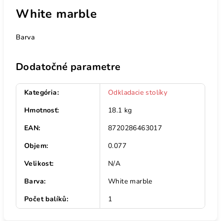
White marble
Barva
Dodatočné parametre
Kategória
:
Odkladacie stolíky
Hmotnosť
:
18.1 kg
EAN
:
8720286463017
Objem
:
0.077
Velikost
:
N/A
Barva
:
White marble
Počet balíků
:
1