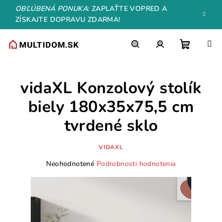
Prejsť
OBĽÚBENÁ PONUKA
: ZAPLAŤTE VOPRED A
na
ZÍSKAJTE DOPRAVU ZDARMA!
obsah
Nákupn
Hľadať
Prihlásenie
vidaXL Konzolový stolík
košík
biely 180x35x75,5 cm
tvrdené sklo
VIDAXL
Priemerné
Neohodnotené
Podrobnosti hodnotenia
hodnotenie
produktu
je
0,0
z