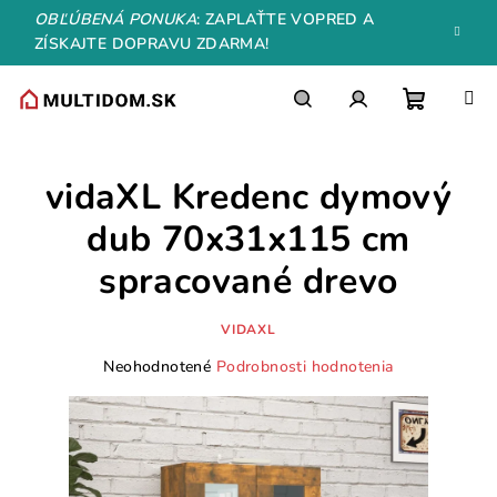
Prejsť
OBĽÚBENÁ PONUKA
: ZAPLAŤTE VOPRED A
na
ZÍSKAJTE DOPRAVU ZDARMA!
obsah
Nákupn
Hľadať
Prihlásenie
vidaXL Kredenc dymový
košík
dub 70x31x115 cm
spracované drevo
VIDAXL
Priemerné
Neohodnotené
Podrobnosti hodnotenia
hodnotenie
produktu
je
0,0
z