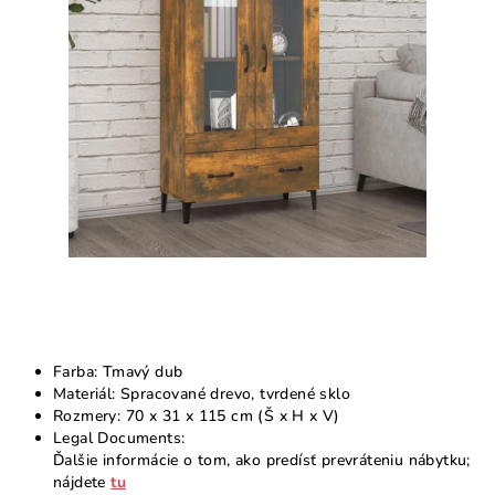
5
hviezdičiek.
Farba: Tmavý dub
Materiál: Spracované drevo, tvrdené sklo
Rozmery: 70 x 31 x 115 cm (Š x H x V)
Legal Documents:
Ďalšie informácie o tom, ako predísť prevráteniu nábytku;
nájdete
tu