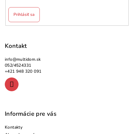
Prihlásiť sa
Z
á
p
Kontakt
ä
info
@
multidom.sk
t
052/4524331
i
+421 948 320 091
e
Informácie pre vás
Kontakty