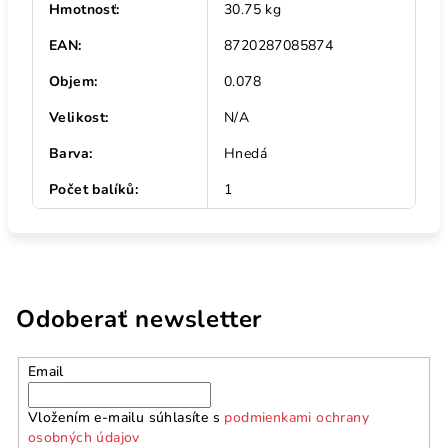
Hmotnosť
:
30.75 kg
EAN
:
8720287085874
Objem
:
0.078
Velikost
:
N/A
Barva
:
Hnedá
Počet balíků
:
1
Odoberať newsletter
Email
Vložením e-mailu súhlasíte s
podmienkami ochrany
osobných údajov