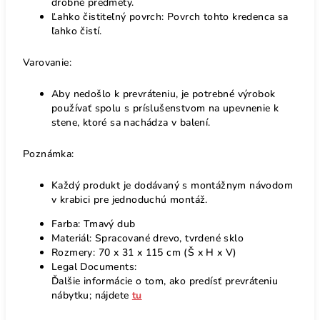
drobné predmety.
Ľahko čistiteľný povrch: Povrch tohto kredenca sa
ľahko čistí.
Varovanie:
Aby nedošlo k prevráteniu, je potrebné výrobok
používať spolu s príslušenstvom na upevnenie k
stene, ktoré sa nachádza v balení.
Poznámka:
Každý produkt je dodávaný s montážnym návodom
v krabici pre jednoduchú montáž.
Farba: Tmavý dub
Materiál: Spracované drevo, tvrdené sklo
Rozmery: 70 x 31 x 115 cm (Š x H x V)
Legal Documents:
Ďalšie informácie o tom, ako predísť prevráteniu
nábytku; nájdete
tu