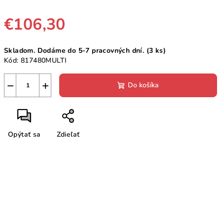
€106,30
Jednotková
Skladom. Dodáme do 5-7 pracovných dní.
(3 ks)
cena:
Kód:
817480MULTI
−
+
Do košíka
Opýtať sa
Zdieľať