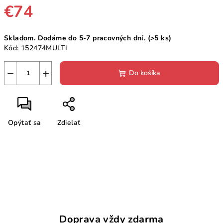
€74
Jednotková
Skladom. Dodáme do 5-7 pracovných dní.
(>5 ks)
cena:
Kód:
152474MULTI
−
+
Do košíka
Opýtať sa
Zdieľať
Doprava vždy zdarma