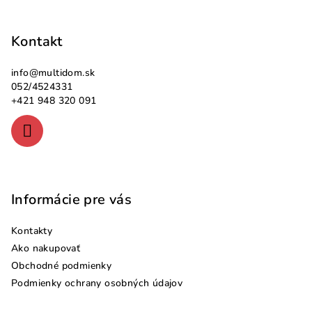
Z
á
p
Kontakt
ä
info
@
multidom.sk
t
052/4524331
i
+421 948 320 091
e
Informácie pre vás
Kontakty
Ako nakupovať
Obchodné podmienky
Podmienky ochrany osobných údajov