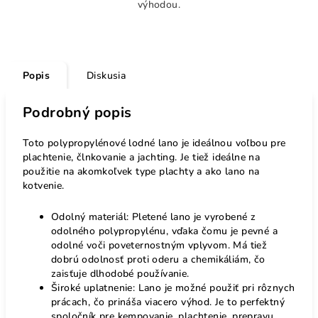
výhodou.
Popis
Diskusia
Podrobný popis
Toto polypropylénové lodné lano je ideálnou voľbou pre
plachtenie, člnkovanie a jachting. Je tiež ideálne na
použitie na akomkoľvek type plachty a ako lano na
kotvenie.
Odolný materiál: Pletené lano je vyrobené z
odolného polypropylénu, vďaka čomu je pevné a
odolné voči poveternostným vplyvom. Má tiež
dobrú odolnosť proti oderu a chemikáliám, čo
zaisťuje dlhodobé používanie.
Široké uplatnenie: Lano je možné použiť pri rôznych
prácach, čo prináša viacero výhod. Je to perfektný
spoločník pre kempovanie, plachtenie, prepravu,