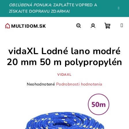
Prejsť
OBĽÚBENÁ PONUKA
: ZAPLAŤTE VOPRED A
na
ZÍSKAJTE DOPRAVU ZDARMA!
obsah
Nákupn
Hľadať
Prihlásenie
vidaXL Lodné lano modré
košík
20 mm 50 m polypropylén
VIDAXL
Priemerné
Neohodnotené
Podrobnosti hodnotenia
hodnotenie
produktu
je
0,0
z
5
hviezdičiek.