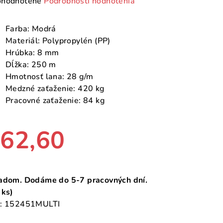
emerné
hodnotené
Podrobnosti hodnotenia
notenie
duktu
Farba: Modrá
Materiál: Polypropylén (PP)
Hrúbka: 8 mm
Dĺžka: 250 m
Hmotnosť lana: 28 g/m
zdičiek.
Medzné zaťaženie: 420 kg
Pracovné zaťaženie: 84 kg
62,60
notková
a:
adom. Dodáme do 5-7 pracovných dní.
 ks)
:
152451MULTI