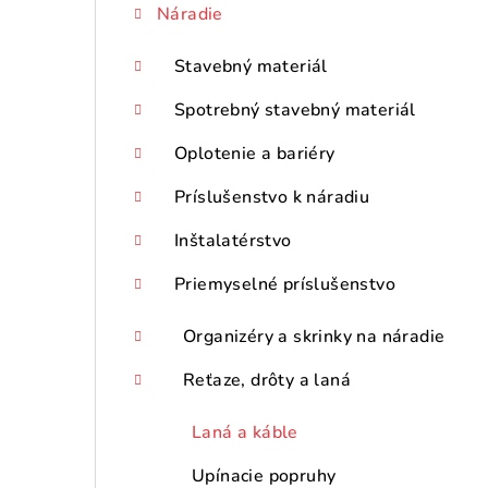
Náradie
p
a
Stavebný materiál
n
Spotrebný stavebný materiál
e
Oplotenie a bariéry
l
Príslušenstvo k náradiu
Inštalatérstvo
Priemyselné príslušenstvo
Organizéry a skrinky na náradie
Reťaze, drôty a laná
Laná a káble
Upínacie popruhy