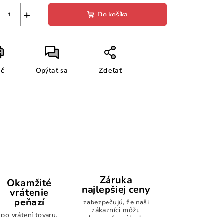
+
Do košíka
ač
Opýtať sa
Zdieľať
Záruka
Okamžité
najlepšiej ceny
vrátenie
peňazí
zabezpečujú, že naši
zákazníci môžu
po vrátení tovaru.