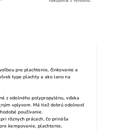
nakupovať s výhodou.
voľbou pre plachtenie, člnkovanie a
oľvek type plachty a ako lano na
ené z odolného polypropylénu, vďaka
tným vplyvom. Má tiež dobrú odolnosť
dlhodobé používanie.
pri rôznych prácach, čo prináša
 pre kempovanie, plachtenie,