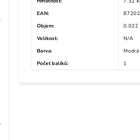
Hmotnosť
:
7.32 k
EAN
:
8720
 101,5 cm
Objem
:
0.022
Velikost
:
N/A
 drevo
Barva
:
Modrá
Počet balíků
:
1
ná oceľ drevený vzhľad