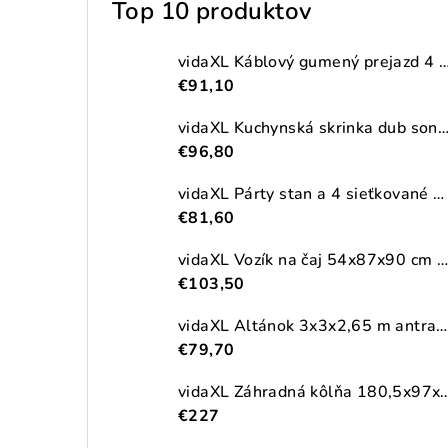
Top 10 produktov
vidaXL Káblový gumený prejazd 4 ks 2-kanálový
€91,10
vidaXL Kuchynská skrinka dub sonoma 38x41,5x131,5 cm kompozitné
€96,80
vidaXL Párty stan a 4 sieťkované bočné steny antracitový 2,5x2,5m HDPE
€81,60
vidaXL Vozík na čaj 54x87x90 cm masívna akácia
€103,50
vidaXL Altánok 3x3x2,65 m antracitový 180 g/m²
€79,70
vidaXL Záhradná kôlňa 180,5x97x209,5cm pozinkova
€227