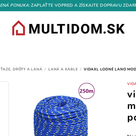
ENÁ PONUKA
: ZAPLAŤTE VOPRED A ZÍSKAJTE DOPRAVU ZDAR
EŤAZE, DRÔTY A LANÁ
/
LANÁ A KÁBLE
/
VIDAXL LODNÉ LANO MOD
VID
v
m
p