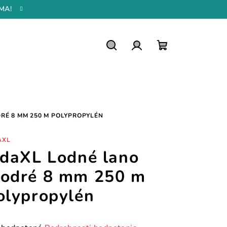
MA!
Hľadať
Prihlásenie
Nákupný
košík
RÉ 8 MM 250 M POLYPROPYLÉN
AXL
idaXL Lodné lano
odré 8 mm 250 m
olypropylén