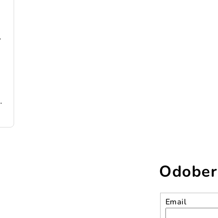
 148x80x111 cm
198 cm pozinkovaná oceľ
Odober
Email