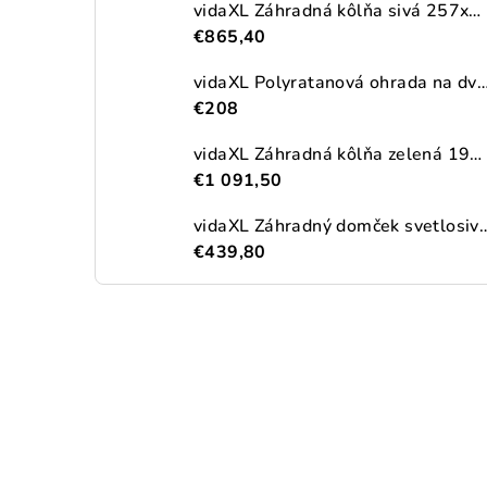
vidaXL Záhradná kôlňa sivá 257x990x181 cm pozinkovaná oceľ
€865,40
vidaXL Polyratanová ohrada na dva vonkajšie odpadkové koše, čierna
€208
vidaXL Záhradná kôlňa zelená 192x689x223 cm pozinkovaná oceľ
€1 091,50
vidaXL Záhradný domček svetlosivý 191x300x
€439,80