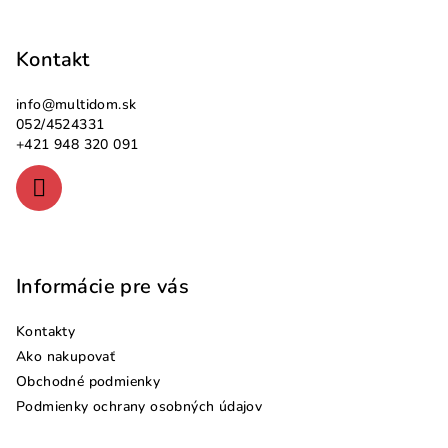
Z
á
p
Kontakt
ä
info
@
multidom.sk
t
052/4524331
i
+421 948 320 091
e
Informácie pre vás
Kontakty
Ako nakupovať
Obchodné podmienky
Podmienky ochrany osobných údajov