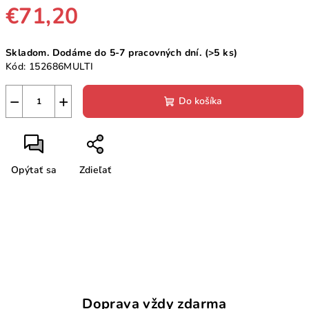
€71,20
Jednotková
Skladom. Dodáme do 5-7 pracovných dní.
(>5 ks)
cena:
Kód:
152686MULTI
−
+
Do košíka
Opýtať sa
Zdieľať
Doprava vždy zdarma