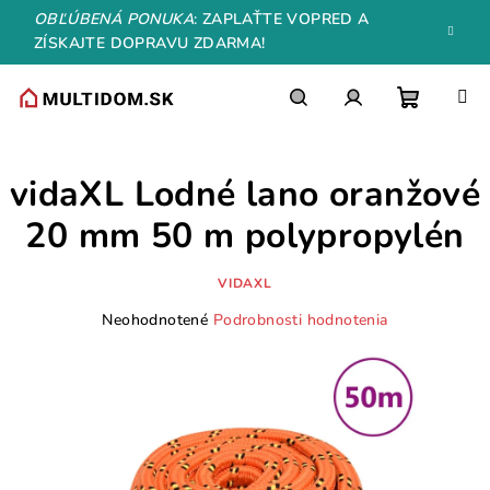
Prejsť
OBĽÚBENÁ PONUKA
: ZAPLAŤTE VOPRED A
na
ZÍSKAJTE DOPRAVU ZDARMA!
obsah
Nákupn
Hľadať
Prihlásenie
vidaXL Lodné lano oranžové
košík
20 mm 50 m polypropylén
VIDAXL
Priemerné
Neohodnotené
Podrobnosti hodnotenia
hodnotenie
produktu
je
0,0
z
5
hviezdičiek.