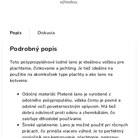
výhodou.
Popis
Diskusia
Podrobný popis
Toto polypropylénové lodné lano je ideálnou voľbou pre
plachtenie, člnkovanie a jachting. Je tiež ideálne na
použitie na akomkoľvek type plachty a ako lano na
kotvenie.
Odolný materiál: Pletené lano je vyrobené z
odolného polypropylénu, vďaka čomu je pevné a
odolné voči poveternostným vplyvom. Má tiež
dobrú odolnosť proti oderu a chemikáliám, čo
zaisťuje dlhodobé používanie.
Široké uplatnenie: Lano je možné použiť pri rôznych
prácach, čo prináša viacero výhod. Je to perfektný
spoločník pre kempovanie, plachtenie, prepravu,