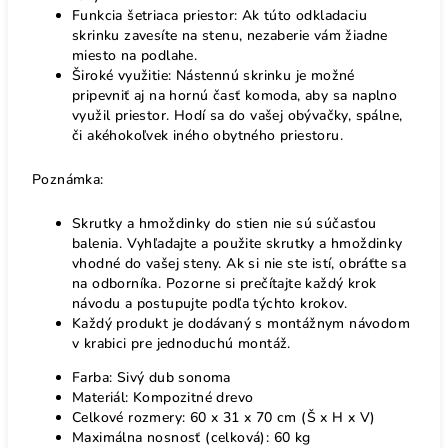
Funkcia šetriaca priestor: Ak túto odkladaciu
skrinku zavesíte na stenu, nezaberie vám žiadne
miesto na podlahe.
Široké využitie: Nástennú skrinku je možné
pripevniť aj na hornú časť komoda, aby sa naplno
využil priestor. Hodí sa do vašej obývačky, spálne,
či akéhokoľvek iného obytného priestoru.
Poznámka:
Skrutky a hmoždinky do stien nie sú súčasťou
balenia. Vyhľadajte a použite skrutky a hmoždinky
vhodné do vašej steny. Ak si nie ste istí, obráťte sa
na odborníka. Pozorne si prečítajte každý krok
návodu a postupujte podľa týchto krokov.
Každý produkt je dodávaný s montážnym návodom
v krabici pre jednoduchú montáž.
Farba: Sivý dub sonoma
Materiál: Kompozitné drevo
Celkové rozmery: 60 x 31 x 70 cm (Š x H x V)
Maximálna nosnosť (celková): 60 kg