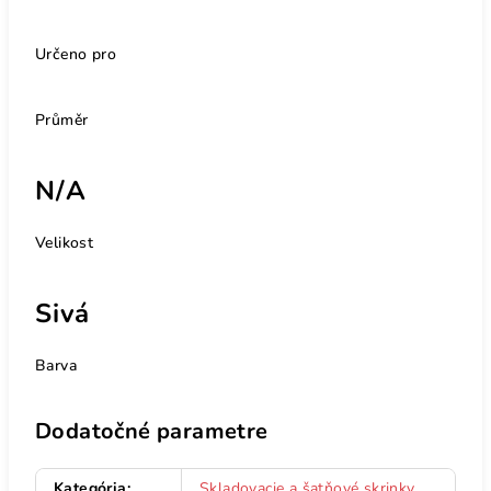
Určeno pro
Průměr
N/A
Velikost
Sivá
Barva
Dodatočné parametre
Kategória
:
Skladovacie a šatňové skrinky