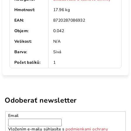
Hmotnosť
:
17.96 kg
EAN
:
8720287086932
Objem
:
0.042
Velikost
:
N/A
Barva
:
Sivá
Počet balíků
:
1
Odoberať newsletter
Email
Vložením e-mailu súhlasíte s
podmienkami ochrany