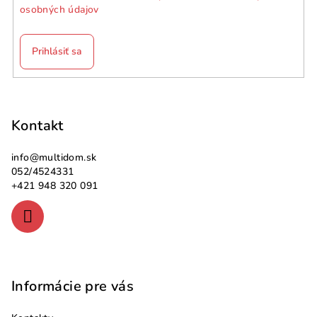
osobných údajov
Prihlásiť sa
Z
á
p
Kontakt
ä
info
@
multidom.sk
t
052/4524331
i
+421 948 320 091
e
Informácie pre vás