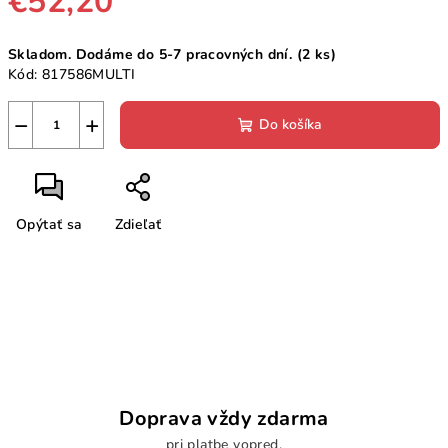
€52,20
Jednotková
Skladom. Dodáme do 5-7 pracovných dní.
(2 ks)
cena:
Kód:
817586MULTI
−
+
Do košíka
Opýtať sa
Zdieľať
Doprava vždy zdarma
pri platbe vopred.