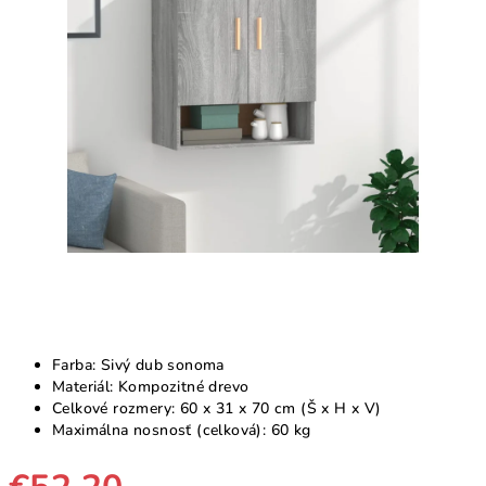
5
hviezdičiek.
Farba: Sivý dub sonoma
Materiál: Kompozitné drevo
Celkové rozmery: 60 x 31 x 70 cm (Š x H x V)
Maximálna nosnosť (celková): 60 kg