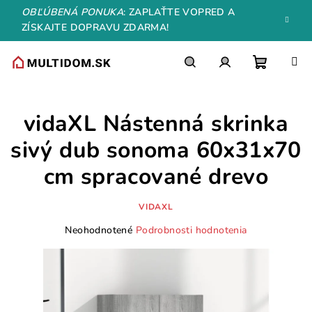
Prejsť
OBĽÚBENÁ PONUKA
: ZAPLAŤTE VOPRED A
na
ZÍSKAJTE DOPRAVU ZDARMA!
obsah
Nákupn
Hľadať
Prihlásenie
vidaXL Nástenná skrinka
košík
sivý dub sonoma 60x31x70
cm spracované drevo
VIDAXL
Priemerné
Neohodnotené
Podrobnosti hodnotenia
hodnotenie
produktu
je
0,0
z