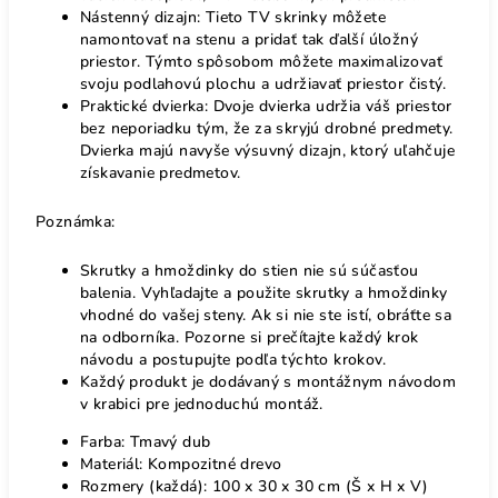
Nástenný dizajn: Tieto TV skrinky môžete
namontovať na stenu a pridať tak ďalší úložný
priestor. Týmto spôsobom môžete maximalizovať
svoju podlahovú plochu a udržiavať priestor čistý.
Praktické dvierka: Dvoje dvierka udržia váš priestor
bez neporiadku tým, že za skryjú drobné predmety.
Dvierka majú navyše výsuvný dizajn, ktorý uľahčuje
získavanie predmetov.
Poznámka:
Skrutky a hmoždinky do stien nie sú súčasťou
balenia. Vyhľadajte a použite skrutky a hmoždinky
vhodné do vašej steny. Ak si nie ste istí, obráťte sa
na odborníka. Pozorne si prečítajte každý krok
návodu a postupujte podľa týchto krokov.
Každý produkt je dodávaný s montážnym návodom
v krabici pre jednoduchú montáž.
Farba: Tmavý dub
Materiál: Kompozitné drevo
Rozmery (každá): 100 x 30 x 30 cm (Š x H x V)