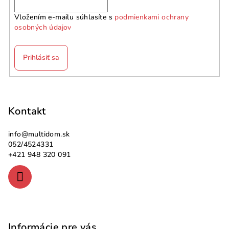
Vložením e-mailu súhlasíte s
podmienkami ochrany
osobných údajov
Prihlásiť sa
Z
á
p
Kontakt
ä
info
@
multidom.sk
t
052/4524331
i
+421 948 320 091
e
Informácie pre vás