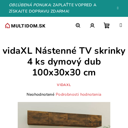
Prejsť
OBĽÚBENÁ PONUKA
: ZAPLAŤTE VOPRED A
na
ZÍSKAJTE DOPRAVU ZDARMA!
obsah
Nákupn
Hľadať
Prihlásenie
vidaXL Nástenné TV skrinky
košík
4 ks dymový dub
100x30x30 cm
VIDAXL
Priemerné
Neohodnotené
Podrobnosti hodnotenia
hodnotenie
produktu
je
0,0
z