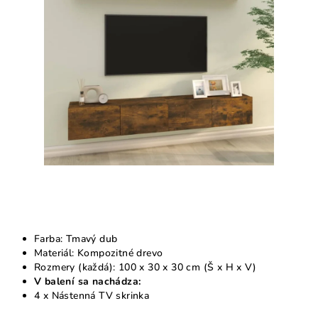
5
hviezdičiek.
Farba: Tmavý dub
Materiál: Kompozitné drevo
Rozmery (každá): 100 x 30 x 30 cm (Š x H x V)
V balení sa nachádza:
4 x Nástenná TV skrinka