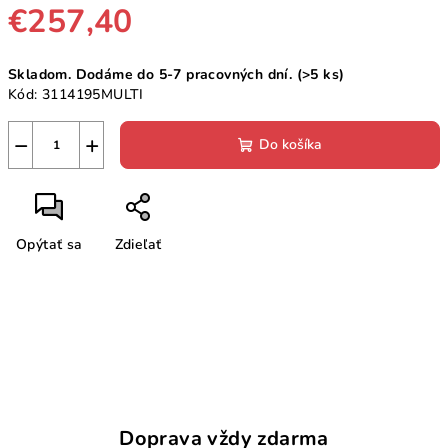
€257,40
Jednotková
Skladom. Dodáme do 5-7 pracovných dní.
(>5 ks)
cena:
Kód:
3114195MULTI
−
+
Do košíka
Opýtať sa
Zdieľať
Doprava vždy zdarma