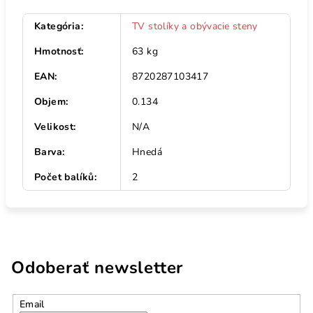
Kategória
:
TV stolíky a obývacie steny
Hmotnosť
:
63 kg
EAN
:
8720287103417
Objem
:
0.134
Velikost
:
N/A
Barva
:
Hnedá
Počet balíků
:
2
Odoberať newsletter
Email