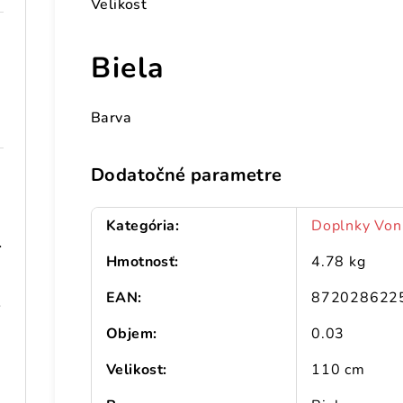
Velikost
Biela
Barva
Dodatočné parametre
Kategória
:
Doplnky Von
 101,5 cm
Hmotnosť
:
4.78 kg
EAN
:
872028622
 drevo
Objem
:
0.03
Velikost
:
110 cm