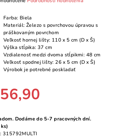
emerné
hodnotené
Podrobnosti hodnotenia
notenie
duktu
Farba: Biela
Materiál: Železo s povrchovou úpravou s
práškovaným povrchom
Veľkosť hornej lišty: 110 x 5 cm (D x Š)
Výška stĺpika: 37 cm
zdičiek.
Vzdialenosť medzi dvoma stĺpikmi: 48 cm
Veľkosť spodnej lišty: 26 x 5 cm (D x Š)
Výrobok je potrebné poskladať
56,90
notková
a:
adom. Dodáme do 5-7 pracovných dní.
 ks)
:
315792MULTI