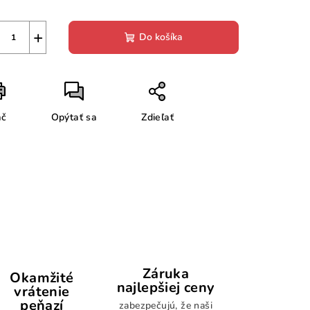
+
Do košíka
ač
Opýtať sa
Zdieľať
Záruka
Okamžité
najlepšiej ceny
vrátenie
peňazí
zabezpečujú, že naši