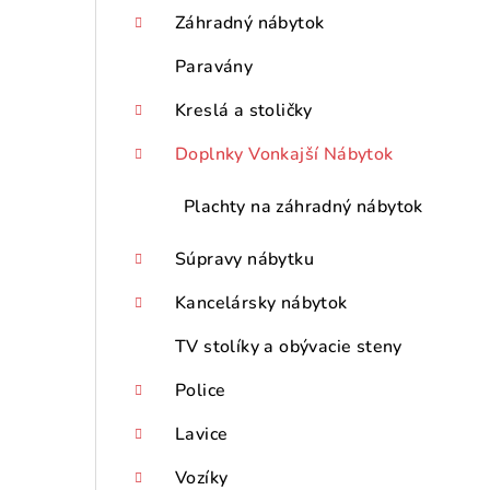
p
Záhradný nábytok
a
Paravány
n
Kreslá a stoličky
e
Doplnky Vonkajší Nábytok
l
Plachty na záhradný nábytok
Súpravy nábytku
Kancelársky nábytok
TV stolíky a obývacie steny
Police
Lavice
Vozíky