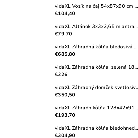
vidaXL Vozík na čaj 54x87x90 cm masívna akácia
€104,40
vidaXL Altánok 3x3x2,65 m antracitový 180 g/m²
€79,70
vidaXL Záhradná kôlňa bledosivá 192x523x223 cm pozinkovaná oceľ
€685,80
vidaXL Záhradná kôlňa, zelená 180,5x97x209,5 cm, pozinkovaná oceľ
€226
vidaXL Záhradný domček svetlosivý 191x215x
€350,50
vidaXL Záhradn kôlňa 128x42x91 cm, drevo
€193,70
vidaXL Záhradná kôlňa bledohnedá 192x191x223 cm pozinkovaná o
€304,90