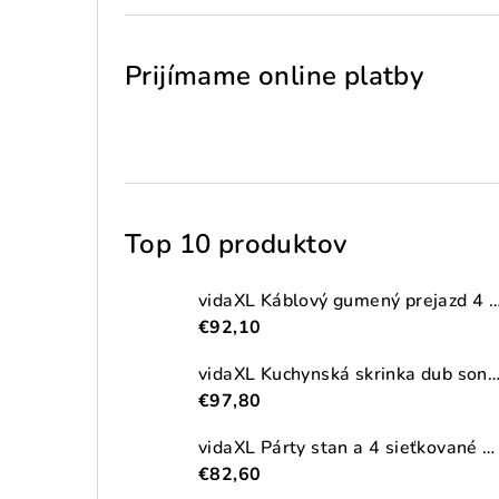
Prijímame online platby
Top 10 produktov
vidaXL Káblový gumený prejazd 4 ks 2-kanálový
€92,10
vidaXL Kuchynská skrinka dub sonoma 38x41,5x131,5 cm kompozitné
€97,80
vidaXL Párty stan a 4 sieťkované bočné steny antracitový 2,5x2,5m HDPE
€82,60