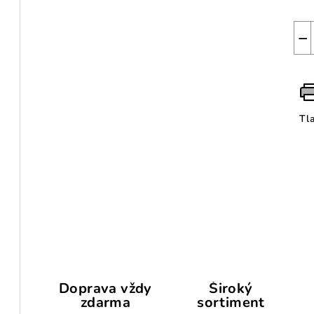
−
Tl
Doprava vždy
Široký
zdarma
sortiment