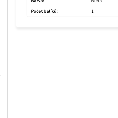
Barva
:
Biela
Počet balíků
:
1
198 cm pozinkovaná oceľ
ceľ