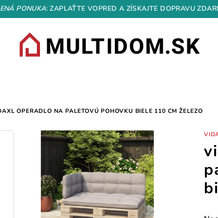
ENÁ PONUKA
: ZAPLAŤTE VOPRED A ZÍSKAJTE DOPRAVU ZDAR
DAXL OPERADLO NA PALETOVÚ POHOVKU BIELE 110 CM ŽELEZO
VID
v
p
b