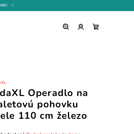
MA!
Hľadať
Prihlásenie
Nákupný
košík
AXL
idaXL Operadlo na
aletovú pohovku
iele 110 cm železo