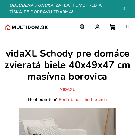
Prejsť
OBĽÚBENÁ PONUKA
: ZAPLAŤTE VOPRED A
na
ZÍSKAJTE DOPRAVU ZDARMA!
obsah
Nákupn
Hľadať
Prihlásenie
vidaXL Schody pre domáce
košík
zvieratá biele 40x49x47 cm
masívna borovica
VIDAXL
Priemerné
Neohodnotené
Podrobnosti hodnotenia
hodnotenie
produktu
je
0,0
z