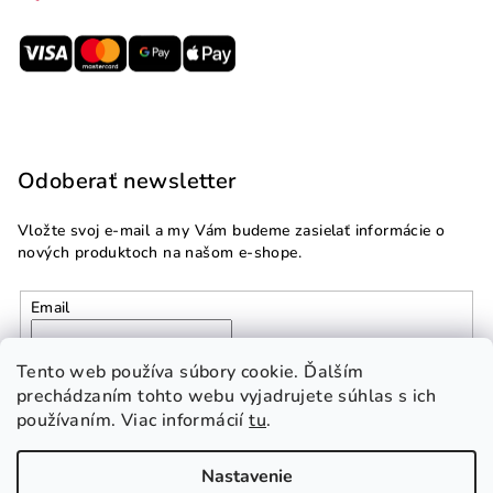
Odoberať newsletter
Vložte svoj e-mail a my Vám budeme zasielať informácie o
nových produktoch na našom e-shope.
Email
Vložením e-mailu súhlasíte s
podmienkami ochrany
Tento web používa súbory cookie. Ďalším
osobných údajov
prechádzaním tohto webu vyjadrujete súhlas s ich
používaním. Viac informácií
tu
.
Prihlásiť sa
Nastavenie