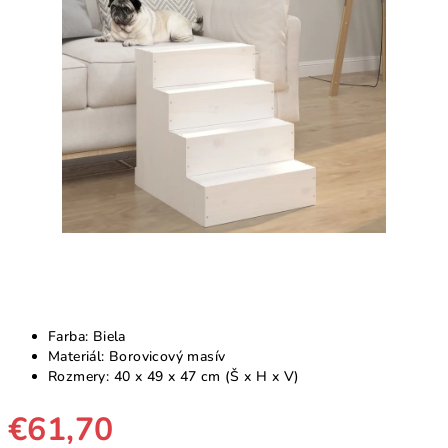
5
hviezdičiek.
Farba: Biela
Materiál: Borovicový masív
Rozmery: 40 x 49 x 47 cm (Š x H x V)
€61,70