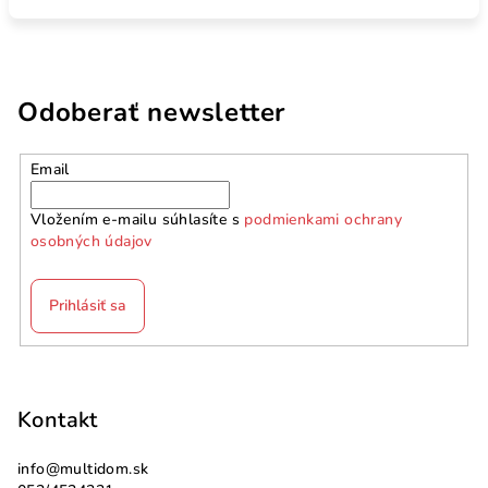
Odoberať newsletter
Email
Vložením e-mailu súhlasíte s
podmienkami ochrany
osobných údajov
Prihlásiť sa
Z
á
p
Kontakt
ä
info
@
multidom.sk
t