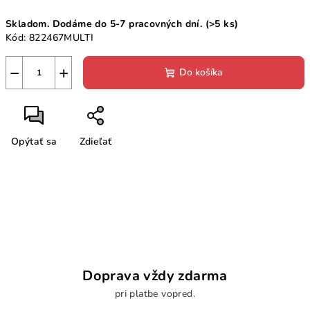
Jednotková
Skladom. Dodáme do 5-7 pracovných dní.
(>5 ks)
cena:
Kód:
822467MULTI
−
+
Do košíka
Opýtať sa
Zdieľať
Doprava vždy zdarma
pri platbe vopred.