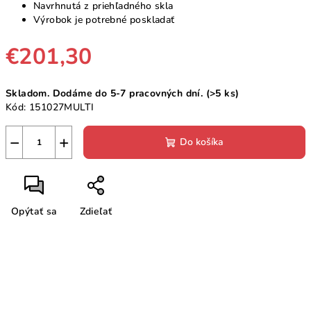
Navrhnutá z priehľadného skla
Výrobok je potrebné poskladať
€201,30
Jednotková
Skladom. Dodáme do 5-7 pracovných dní.
(>5 ks)
cena:
Kód:
151027MULTI
−
+
Do košíka
Opýtať sa
Zdieľať