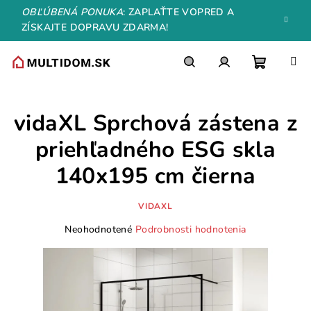
Prejsť
OBĽÚBENÁ PONUKA
: ZAPLAŤTE VOPRED A
na
ZÍSKAJTE DOPRAVU ZDARMA!
obsah
Nákupn
Hľadať
Prihlásenie
vidaXL Sprchová zástena z
košík
priehľadného ESG skla
140x195 cm čierna
VIDAXL
Priemerné
Neohodnotené
Podrobnosti hodnotenia
hodnotenie
produktu
je
0,0
z