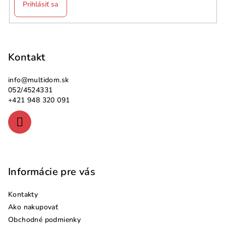
Prihlásiť sa
Z
á
p
Kontakt
ä
info
@
multidom.sk
t
052/4524331
i
+421 948 320 091
e
Informácie pre vás
Kontakty
Ako nakupovať
Obchodné podmienky