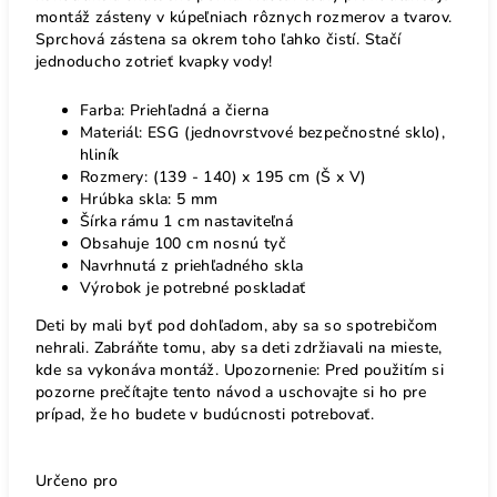
montáž zásteny v kúpeľniach rôznych rozmerov a tvarov.
Sprchová zástena sa okrem toho ľahko čistí. Stačí
jednoducho zotrieť kvapky vody!
Farba: Priehľadná a čierna
Materiál: ESG (jednovrstvové bezpečnostné sklo),
hliník
Rozmery: (139 - 140) x 195 cm (Š x V)
Hrúbka skla: 5 mm
Šírka rámu 1 cm nastaviteľná
Obsahuje 100 cm nosnú tyč
Navrhnutá z priehľadného skla
Výrobok je potrebné poskladať
Deti by mali byť pod dohľadom, aby sa so spotrebičom
nehrali. Zabráňte tomu, aby sa deti zdržiavali na mieste,
kde sa vykonáva montáž. Upozornenie: Pred použitím si
pozorne prečítajte tento návod a uschovajte si ho pre
prípad, že ho budete v budúcnosti potrebovať.
Určeno pro