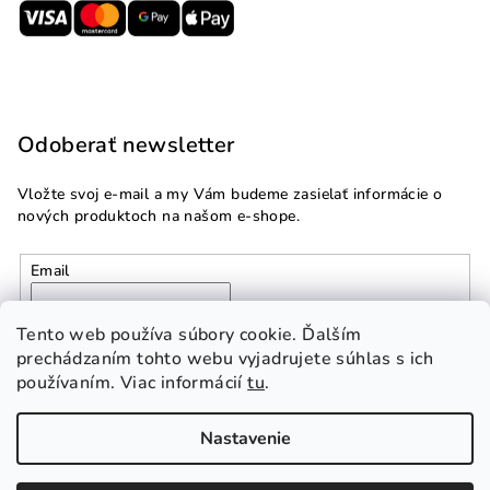
Odoberať newsletter
Vložte svoj e-mail a my Vám budeme zasielať informácie o
nových produktoch na našom e-shope.
Email
Vložením e-mailu súhlasíte s
podmienkami ochrany
Tento web používa súbory cookie. Ďalším
osobných údajov
prechádzaním tohto webu vyjadrujete súhlas s ich
používaním. Viac informácií
tu
.
Prihlásiť sa
Nastavenie