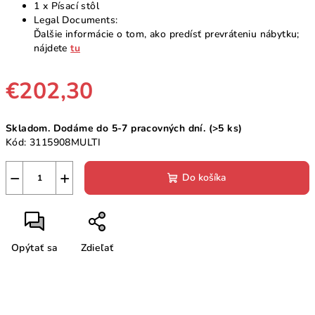
1 x Písací stôl
Legal Documents:
Ďalšie informácie o tom, ako predísť prevráteniu nábytku;
nájdete
tu
€202,30
Jednotková
Skladom. Dodáme do 5-7 pracovných dní.
(>5 ks)
cena:
Kód:
3115908MULTI
−
+
Do košíka
Opýtať sa
Zdieľať