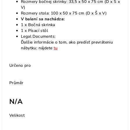
Rozmery bočnej skrinky: 33,5 x 50 x 75 cm (D x Š x
V)
Rozmery stola: 100 x 50 x 75 cm (D x Š x V)
V balení sa nachádza:
1 x Bočná skrinka
1 x Písací stôl
Legal Documents:
Ďalšie informácie o tom, ako predísť prevráteniu
nábytku; nájdete
tu
Určeno pro
Průměr
N/A
Velikost