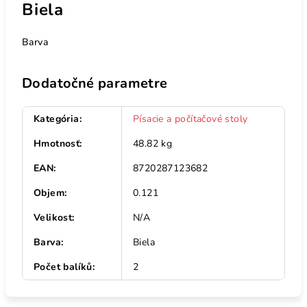
Biela
Barva
Dodatočné parametre
Kategória
:
Písacie a počítačové stoly
Hmotnosť
:
48.82 kg
EAN
:
8720287123682
Objem
:
0.121
Velikost
:
N/A
Barva
:
Biela
Počet balíků
:
2