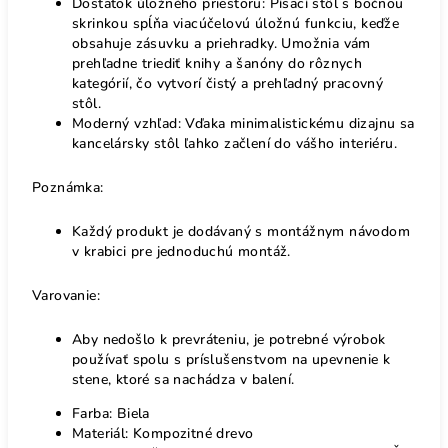
Dostatok úložného priestoru: Písací stôl s bočnou
skrinkou spĺňa viacúčelovú úložnú funkciu, keďže
obsahuje zásuvku a priehradky. Umožnia vám
prehľadne triediť knihy a šanóny do rôznych
kategórií, čo vytvorí čistý a prehľadný pracovný
stôl.
Moderný vzhľad: Vďaka minimalistickému dizajnu sa
kancelársky stôl ľahko začlení do vášho interiéru.
Poznámka:
Každý produkt je dodávaný s montážnym návodom
v krabici pre jednoduchú montáž.
Varovanie:
Aby nedošlo k prevráteniu, je potrebné výrobok
používať spolu s príslušenstvom na upevnenie k
stene, ktoré sa nachádza v balení.
Farba: Biela
Materiál: Kompozitné drevo