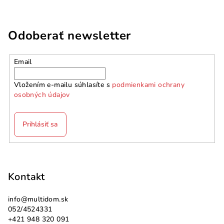
Odoberať newsletter
Email
Vložením e-mailu súhlasíte s
podmienkami ochrany
osobných údajov
Prihlásiť sa
Z
á
p
Kontakt
ä
info
@
multidom.sk
t
052/4524331
i
+421 948 320 091