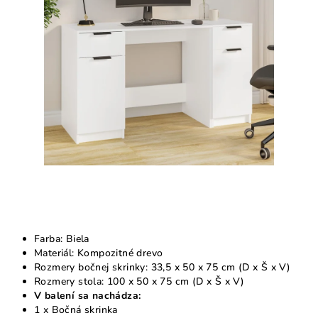
5
hviezdičiek.
Farba: Biela
Materiál: Kompozitné drevo
Rozmery bočnej skrinky: 33,5 x 50 x 75 cm (D x Š x V)
Rozmery stola: 100 x 50 x 75 cm (D x Š x V)
V balení sa nachádza:
1 x Bočná skrinka