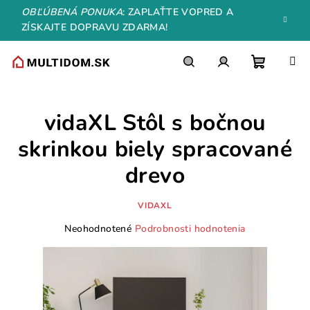
Prejsť
OBĽÚBENÁ PONUKA
: ZAPLAŤTE VOPRED A
na
ZÍSKAJTE DOPRAVU ZDARMA!
obsah
Nákupn
Hľadať
Prihlásenie
vidaXL Stôl s bočnou
košík
skrinkou biely spracované
drevo
VIDAXL
Priemerné
Neohodnotené
Podrobnosti hodnotenia
hodnotenie
produktu
je
0,0
z