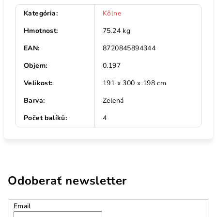
Kategória
:
Kôlne
Hmotnosť
:
75.24 kg
EAN
:
8720845894344
Objem
:
0.197
Velikost
:
191 x 300 x 198 cm
Barva
:
Zelená
Počet balíků
:
4
Odoberať newsletter
Email