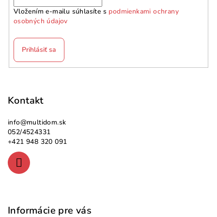
Vložením e-mailu súhlasíte s
podmienkami ochrany
osobných údajov
Prihlásiť sa
Z
á
p
Kontakt
ä
info
@
multidom.sk
t
052/4524331
i
+421 948 320 091
e
Informácie pre vás