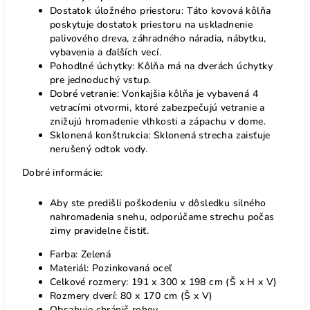
Dostatok úložného priestoru: Táto kovová kôlňa
poskytuje dostatok priestoru na uskladnenie
palivového dreva, záhradného náradia, nábytku,
vybavenia a ďalších vecí.
Pohodlné úchytky: Kôlňa má na dverách úchytky
pre jednoduchý vstup.
Dobré vetranie: Vonkajšia kôlňa je vybavená 4
vetracími otvormi, ktoré zabezpečujú vetranie a
znižujú hromadenie vlhkosti a zápachu v dome.
Sklonená konštrukcia: Sklonená strecha zaisťuje
nerušený odtok vody.
Dobré informácie:
Aby ste predišli poškodeniu v dôsledku silného
nahromadenia snehu, odporúčame strechu počas
zimy pravidelne čistiť.
Farba: Zelená
Materiál: Pozinkovaná oceľ
Celkové rozmery: 191 x 300 x 198 cm (Š x H x V)
Rozmery dverí: 80 x 170 cm (Š x V)
Obsahuje chránič rohov