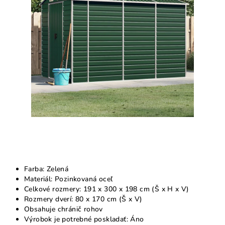
5
hviezdičiek.
Farba: Zelená
Materiál: Pozinkovaná oceľ
Celkové rozmery: 191 x 300 x 198 cm (Š x H x V)
Rozmery dverí: 80 x 170 cm (Š x V)
Obsahuje chránič rohov
Výrobok je potrebné poskladať: Áno