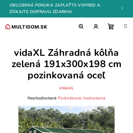
Prejsť
OBĽÚBENÁ PONUKA
: ZAPLAŤTE VOPRED A
na
ZÍSKAJTE DOPRAVU ZDARMA!
obsah
Nákupn
Hľadať
Prihlásenie
vidaXL Záhradná kôlňa
košík
zelená 191x300x198 cm
pozinkovaná oceľ
VIDAXL
Priemerné
Neohodnotené
Podrobnosti hodnotenia
hodnotenie
produktu
je
0,0
z