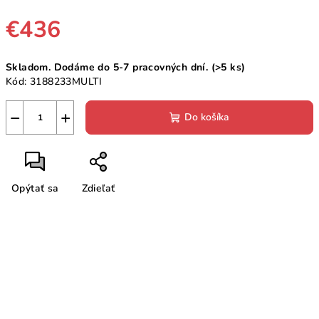
€436
Jednotková
Skladom. Dodáme do 5-7 pracovných dní.
(>5 ks)
cena:
Kód:
3188233MULTI
−
+
Do košíka
Opýtať sa
Zdieľať